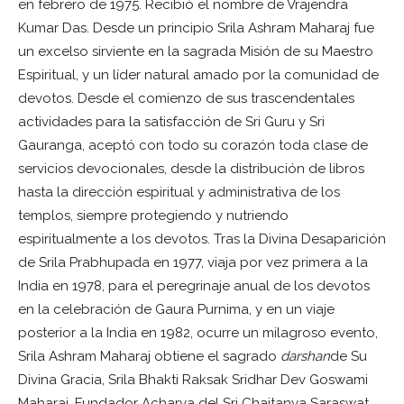
en febrero de 1975. Recibió el nombre de Vrajendra
Kumar Das. Desde un principio Srila Ashram Maharaj fue
un excelso sirviente en la sagrada Misión de su Maestro
Espiritual, y un líder natural amado por la comunidad de
devotos. Desde el comienzo de sus trascendentales
actividades para la satisfacción de Sri Guru y Sri
Gauranga, aceptó con todo su corazón toda clase de
servicios devocionales, desde la distribución de libros
hasta la dirección espiritual y administrativa de los
templos, siempre protegiendo y nutriendo
espiritualmente a los devotos. Tras la Divina Desaparición
de Srila Prabhupada en 1977, viaja por vez primera a la
India en 1978, para el peregrinaje anual de los devotos
en la celebración de Gaura Purnima, y en un viaje
posterior a la India en 1982, ocurre un milagroso evento,
Srila Ashram Maharaj obtiene el sagrado
darshan
de Su
Divina Gracia, Srila Bhakti Raksak Sridhar Dev Goswami
Maharaj, Fundador Acharya del Sri Chaitanya Saraswat