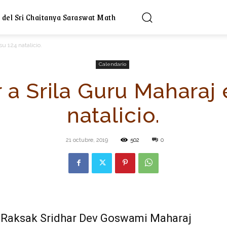
 del Sri Chaitanya Saraswat Math
u 124 natalicio.
Calendario
 a Srila Guru Maharaj 
natalicio.
21 octubre, 2019
502
0
ti Raksak Sridhar Dev Goswami Maharaj