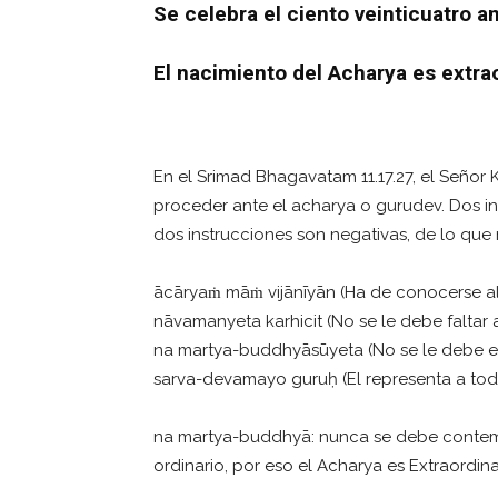
Se celebra el ciento veinticuatro an
El nacimiento del Acharya es extra
En el Srimad Bhagavatam 11.17.27, el Señor
proceder ante el acharya o gurudev. Dos in
dos instrucciones son negativas, de lo que
ācāryaṁ māṁ vijānīyān (Ha de conocerse al
nāvamanyeta karhicit (No se le debe faltar
na martya-buddhyāsūyeta (No se le debe en
sarva-devamayo guruḥ (El representa a tod
na martya-buddhyā: nunca se debe contemp
ordinario, por eso el Acharya es Extraordina