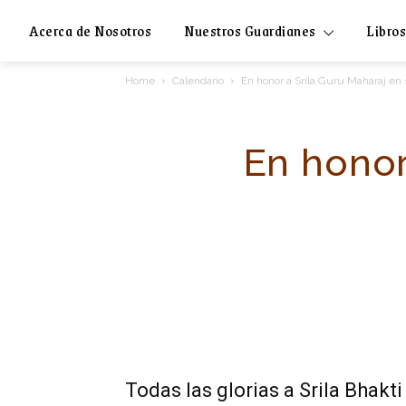
Acerca de Nosotros
Nuestros Guardianes
Libros
Home
Calendario
En honor a Srila Guru Maharaj en s
En honor
Todas las glorias a Srila Bhak