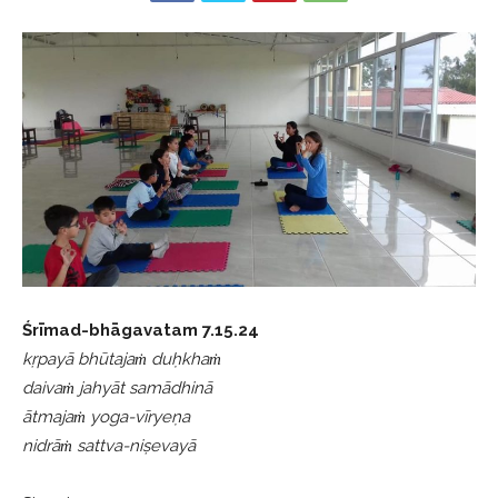
Śrīmad-bhāgavatam 7.15.24
kṛpayā bhūtajaṁ duḥkhaṁ
daivaṁ jahyāt samādhinā
ātmajaṁ yoga-vīryeṇa
nidrāṁ sattva-niṣevayā