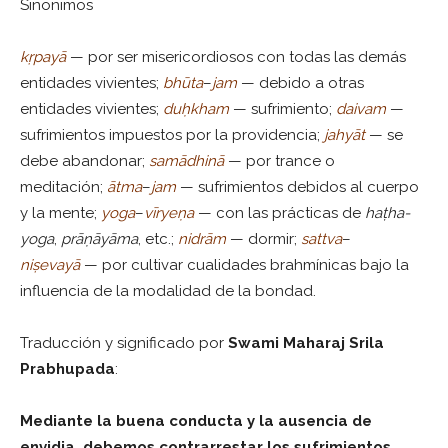
Sinonimos
kṛpayā
— por ser misericordiosos con todas las demás
entidades vivientes;
bhūta
–
jam
— debido a otras
entidades vivientes;
duḥkham
— sufrimiento;
daivam
—
sufrimientos impuestos por la providencia;
jahyāt
— se
debe abandonar;
samādhinā
— por trance o
meditación;
ātma
–
jam
— sufrimientos debidos al cuerpo
y la mente;
yoga
–
vīryeṇa
— con las prácticas de
haṭha-
yoga
,
prāṇāyāma
, etc.;
nidrām
— dormir;
sattva
–
niṣevayā
— por cultivar cualidades brahmínicas bajo la
influencia de la modalidad de la bondad.
Traducción y significado por
Swami Maharaj Srila
Prabhupada
:
Mediante la buena conducta y la ausencia de
envidia, debemos contrarrestar los sufrimientos