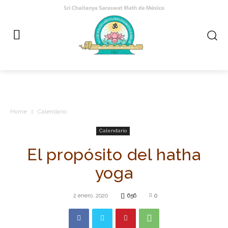
Home
Calendario
Calendario
El propósito del hatha
yoga
2 enero, 2020
656
0