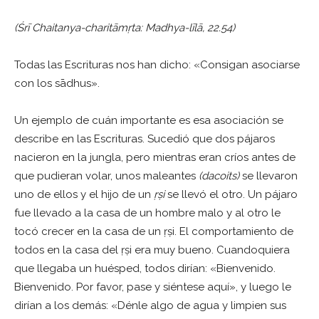
(Śrī Chaitanya-charitāmṛta: Madhya-līlā, 22.54)
Todas las Escrituras nos han dicho: «Consigan asociarse
con los sādhus».
Un ejemplo de cuán importante es esa asociación se
describe en las Escrituras. Sucedió que dos pájaros
nacieron en la jungla, pero mientras eran críos antes de
que pudieran volar, unos maleantes
(dacoits)
se llevaron
uno de ellos y el hijo de un
ṛṣi
se llevó el otro. Un pájaro
fue llevado a la casa de un hombre malo y al otro le
tocó crecer en la casa de un ṛṣi. El comportamiento de
todos en la casa del ṛṣi era muy bueno. Cuandoquiera
que llegaba un huésped, todos dirían: «Bienvenido.
Bienvenido. Por favor, pase y siéntese aquí», y luego le
dirían a los demás: «Dénle algo de agua y limpien sus