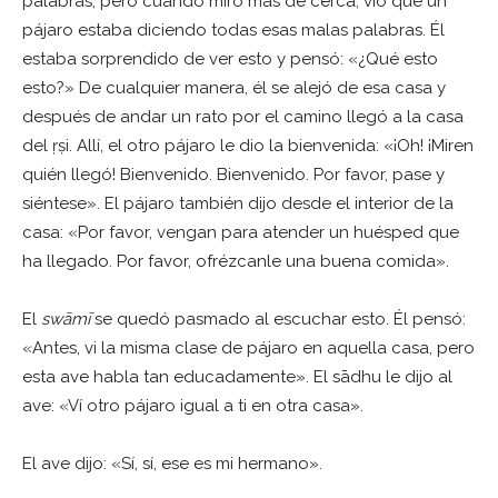
palabras, pero cuando miró más de cerca, vió que un
pájaro estaba diciendo todas esas malas palabras. Él
estaba sorprendido de ver esto y pensó: «¿Qué esto
esto?» De cualquier manera, él se alejó de esa casa y
después de andar un rato por el camino llegó a la casa
del ṛṣi. Allí, el otro pájaro le dio la bienvenida: «¡Oh! ¡Miren
quién llegó! Bienvenido. Bienvenido. Por favor, pase y
siéntese». El pájaro también dijo desde el interior de la
casa: «Por favor, vengan para atender un huésped que
ha llegado. Por favor, ofrézcanle una buena comida».
El
swāmī
se quedó pasmado al escuchar esto. Él pensó:
«Antes, vi la misma clase de pájaro en aquella casa, pero
esta ave habla tan educadamente». El sādhu le dijo al
ave: «Ví otro pájaro igual a ti en otra casa».
El ave dijo: «Sí, sí, ese es mi hermano».