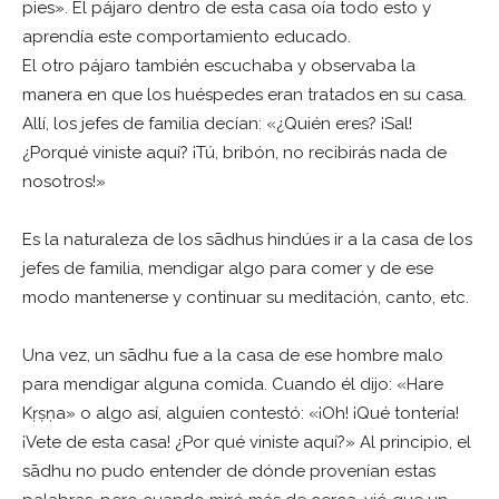
pies». El pájaro dentro de esta casa oía todo esto y
aprendía este comportamiento educado.
El otro pájaro también escuchaba y observaba la
manera en que los huéspedes eran tratados en su casa.
Allí, los jefes de familia decían: «¿Quién eres? ¡Sal!
¿Porqué viniste aquí? ¡Tú, bribón, no recibirás nada de
nosotros!»
Es la naturaleza de los sādhus hindúes ir a la casa de los
jefes de familia, mendigar algo para comer y de ese
modo mantenerse y continuar su meditación, canto, etc.
Una vez, un sādhu fue a la casa de ese hombre malo
para mendigar alguna comida. Cuando él dijo: «Hare
Kṛṣṇa» o algo así, alguien contestó: «¡Oh! ¡Qué tontería!
¡Vete de esta casa! ¿Por qué viniste aquí?» Al principio, el
sādhu no pudo entender de dónde provenían estas