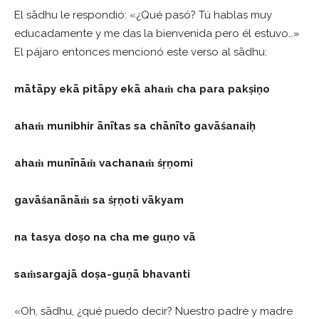
El sādhu le respondió: «¿Qué pasó? Tú hablas muy
educadamente y me das la bienvenida pero él estuvo…»
El pájaro entonces mencionó este verso al sādhu:
mātāpy ekā pitāpy ekā ahaṁ cha para pakṣiṇo
ahaṁ munibhir ānītas sa chānīto gavāśanaiḥ
ahaṁ munīnāṁ vachanaṁ śṛṇomi
gavāśanānāṁ sa śṛṇoti vākyam
na tasya doṣo na cha me guṇo vā
saṁsargajā doṣa-guṇā bhavanti
«Oh, sādhu, ¿qué puedo decir? Nuestro padre y madre