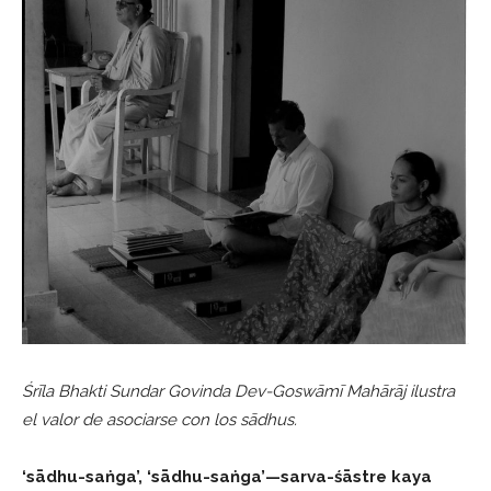
Śrīla Bhakti Sundar Govinda Dev-Goswāmī Mahārāj ilustra
el valor de asociarse con los sādhus.
‘sādhu-saṅga’, ‘sādhu-saṅga’—sarva-śāstre kaya