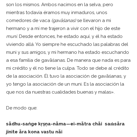
son los mismos. Ambos nacimos en la selva, pero
mientras todavía éramos muy inmaduros, unos
comedores de vaca
(gavāśanas)
se llevaron a mi
hermano y a mí me trajeron a vivir con el hijo de este
muni
. Desde entonces, he estado aquí, y él ha estado
viviendo allá. Yo siempre he escuchado las palabras del
muni y sus amigos, y mi hermano ha estado escuchando
a esa familia de gavāśanas. De manera que nada es para
mi crédito y él no tiene la culpa. Todo se debe al crédito
de la asociación. Él tuvo la asociación de gavāśanas, y
yo tengo la asociación de un muni. Es la asociación la
que nos da nuestras cualidades buenas y malas».
De modo que:
sādhu-saṅge kṛṣṇa-nāma—ei-mātra chāi saṁsāra
jinite āra kona vastu nāi