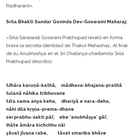
Radharani)».
Srila Bhakti Sundar Govinda Dev-Goswami Maharaj:
«Srila Saraswati Goswami Prabhupad reveló en forma
breve la secreta identidad de Thakur Mahashay… Al final
de su
Anubhashya,
en el
Sri Chaitanya-charitamrta,
Srila
Prabhupad describió:
tā
hāra karuṇā-kathā, mādhava-bhajana-prathā
tulanā nāhika tribhuvane
tā
ra sama anya keha, dhariyā e nara-deha,
nāhi dila kṛṣṇa-prema-dhane
sei prabhu-śakti pāi’, ebe ‘anubhāṣya’ gāi’,
ihāte āmāra kichchhu nāi
yāvat jīvana rabe, tāvat smariba bhāve