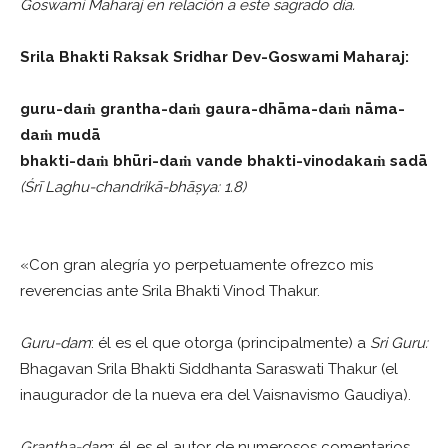
Goswami Maharaj en relación a este sagrado día.
Srila Bhakti Raksak Sridhar Dev-Goswami Maharaj:
guru-daṁ grantha-daṁ gaura-dhāma-daṁ nāma-
daṁ mudā
bhakti-daṁ bhūri-daṁ vande bhakti-vinodakaṁ sadā
(Śrī Laghu-chandrikā-bhāṣya: 1.8)
«Con gran alegría yo perpetuamente ofrezco mis
reverencias ante Srila Bhakti Vinod Thakur.
Guru-dam
: él es el que otorga (principalmente) a
Sri Guru:
Bhagavan Srila Bhakti Siddhanta Saraswati Thakur (el
inaugurador de la nueva era del Vaisnavismo Gaudiya).
Grantha-dam
: él es el autor de numerosos comentarios,