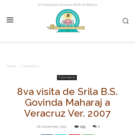
Home
Calendario
Calendario
8va visita de Srila B.S.
Govinda Maharaj a
Veracruz Ver. 2007
26 noviembre, 2021
293
0