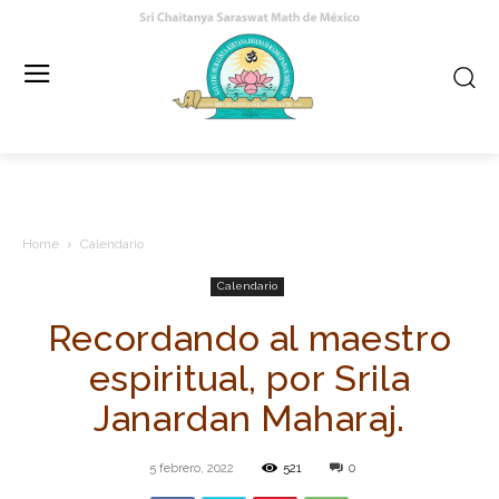
Home
Calendario
Calendario
Recordando al maestro
espiritual, por Srila
Janardan Maharaj.
5 febrero, 2022
521
0