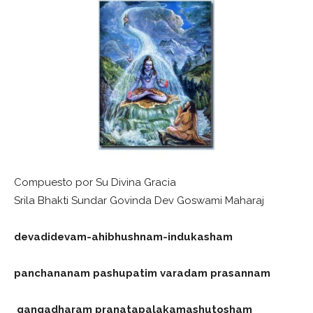
Compuesto por Su Divina Gracia
Srila Bhakti Sundar Govinda Dev Goswami Maharaj
devadidevam-ahibhushnam-indukasham
panchananam pashupatim varadam prasannam
gangadharam pranatapalakamashutosham