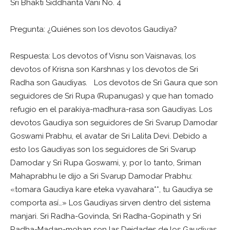
Sri Bhakti Siddhanta Vani No. 4
Pregunta: ¿Quiénes son los devotos Gaudiya?
Respuesta: Los devotos of Visnu son Vaisnavas, los
devotos of Krisna son Karshnas y los devotos de Sri
Radha son Gaudiyas. Los devotos de Sri Gaura que son
seguidores de Sri Rupa (Rupanugas) y que han tomado
refugio en el parakiya-madhura-rasa son Gaudiyas. Los
devotos Gaudiya son seguidores de Sri Svarup Damodar
Goswami Prabhu, el avatar de Sri Lalita Devi. Debido a
esto los Gaudiyas son los seguidores de Sri Svarup
Damodar y Sri Rupa Goswami, y, por lo tanto, Sriman
Mahaprabhu le dijo a Sri Svarup Damodar Prabhu:
«tomara Gaudiya kare eteka vyavahara**, tu Gaudiya se
comporta así…» Los Gaudiyas sirven dentro del sistema
manjari. Sri Radha-Govinda, Sri Radha-Gopinath y Sri
Radha-Madan-mohan son las Deidades de los Gaudiyas.