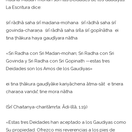
La Escritura dice:
śrī rādhā saha śrī madana-mohana śrī rādhā saha śrī
govinda-charaṇa śrī rādhā saha śrīla śrī gopīnātha ei
tina ṭhākura haya gauḍīyara nātha
«Sri Radha con Sri Madan-mohan; Sri Radha con Sri
Govinda y Sri Radha con Sri Gopinath —estas tres
Deidades son los Amos de los Gaudiyas»
ei tina ṭhākura gauḍīyāke kariyāchena ātma-sāt e tinera
charaṇa vando̐, tine mora nātha
(Śrī Chaitanya-charitāmṛta: Ādi-līlā, 1.19)
«Estas tres Deidades han aceptado a los Gaudiyas como
Su propiedad. Ofrezco mis reverencias a los pies de