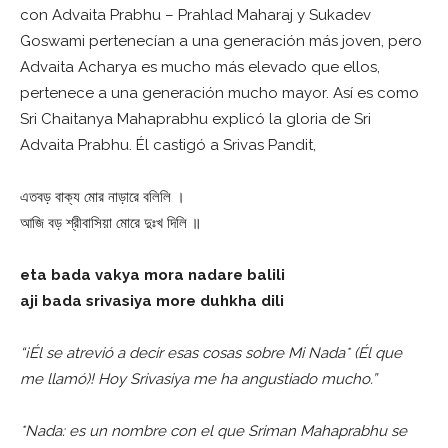
con Advaita Prabhu – Prahlad Maharaj y Sukadev
Goswami pertenecían a una generación más joven, pero
Advaita Acharya es mucho más elevado que ellos,
pertenece a una generación mucho mayor. Así es como
Sri Chaitanya Mahaprabhu explicó la gloria de Sri
Advaita Prabhu. Él castigó a Srivas Pandit,
এতবড় বাক্য মোর নাড়ারে বলিলি ।
আজি বড় শ্রীবাসিয়া মোরে দুঃখ দিলি ॥
eta bada vakya mora nadare balili
aji bada srivasiya more duhkha dili
“¡Él se atrevió a decir esas cosas sobre Mi Nada* (Él que
me llamó)! Hoy Srivasiya me ha angustiado mucho.”
*Nada: es un nombre con el que Sriman Mahaprabhu se