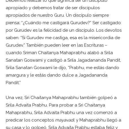
Debemos realizar lo que significa ser un discípulo
apropiado y debemos tratar de ser discípulos
apropiados de nuestro Guru. Un discípulo siempre
piensa: “¿Cuándo me castigará Gurudev?” Ser castigado
por Gurudev es la felicidad de un discípulo. Los devotos
saben: “Si Gurudev me castiga, esa es la misericordia de
Gurudev.” También pueden leer en las Escrituras –
cuando Sriman Chaitanya Mahaprabhu alabó a Srila
Sanatan Goswami y castigó a Srila Jagadananda Pandit,
Srila Sanatan Goswami le dijo, “Prabhu, me estás dando
amargura y le estás dando dulce a Jagadananda
Pandit.”
Una vez, Sri Chaitanya Mahaprabhu también golpeó a
Srila Advaita Prabhu. Para probar a Sri Chaitanya
Mahaprabhu, Srila Advaita Prabhu una vez comenzó a
predicar los conceptos
mayavadi
, y Mahaprabhu llegó a
su casa y lo golpeó. Srila Advaita Prabhu estaba feliz y