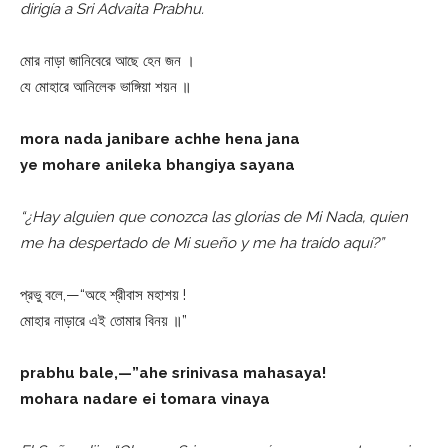
dirigía a Sri Advaita Prabhu.
মোর নাড়া জানিবেরে আছে হেন জন ।
যে মোহারে আনিলেক ভাঙ্গিয়া শয়ন ॥
mora nada janibare achhe hena jana
ye mohare anileka bhangiya sayana
“¿Hay alguien que conozca las glorias de Mi Nada, quien
me ha despertado de Mi sueño y me ha traído aquí?”
প্রভু বলে,—“অহে শ্রীবাস মহাশয় !
মোহার নাড়ারে এই তোমার বিনয় ॥”
prabhu bale,—”ahe srinivasa mahasaya!
mohara nadare ei tomara vinaya