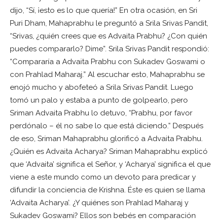
dijo, “Sí, ¡esto es lo que quería!” En otra ocasión, en Sri
Puri Dham, Mahaprabhu le preguntó a Srila Srivas Pandit,
“Srivas, ¿quién crees que es Advaita Prabhu? ¿Con quién
puedes compararlo? Dime”. Srila Srivas Pandit respondió:
“Compararía a Advaita Prabhu con Sukadev Goswami o
con Prahlad Maharaj.” Al escuchar esto, Mahaprabhu se
enojó mucho y abofeteó a Srila Srivas Pandit. Luego
tomó un palo y estaba a punto de golpearlo, pero
Sriman Advaita Prabhu lo detuvo, “Prabhu, por favor
perdónalo – él no sabe lo que está diciendo.” Después
de eso, Sriman Mahaprabhu glorificó a Advaita Prabhu.
¿Quién es Advaita Acharya? Sriman Mahaprabhu explicó
que ‘Advaita’ significa el Señor, y ‘Acharya’ significa el que
viene a este mundo como un devoto para predicar y
difundir la conciencia de Krishna. Éste es quien se llama
‘Advaita Acharya’. ¿Y quiénes son Prahlad Maharaj y
Sukadev Goswami? Ellos son bebés en comparación