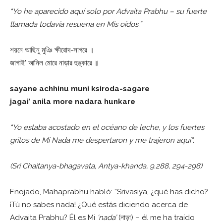
“Yo he aparecido aquí solo por Advaita Prabhu – su fuerte
llamada todavía resuena en Mis oídos.”
শয়নে আছিনু মুঞি ক্ষীরোদ-সাগরে ।
জাগাই’ আনিল মোরে নাড়ার হুঙ্কারে ॥
sayane achhinu muni ksiroda-sagare
jagai’ anila more nadara hunkare
“Yo estaba acostado en el océano de leche, y los fuertes
gritos de Mi Nada me despertaron y me trajeron aquí”.
(Sri Chaitanya-bhagavata, Antya-khanda, 9.288, 294-298)
Enojado, Mahaprabhu habló: “Srivasiya, ¿qué has dicho?
¡Tú no sabes nada! ¿Qué estás diciendo acerca de
Advaita Prabhu? Él es Mi
‘nada’
(নাড়া) – él me ha traído