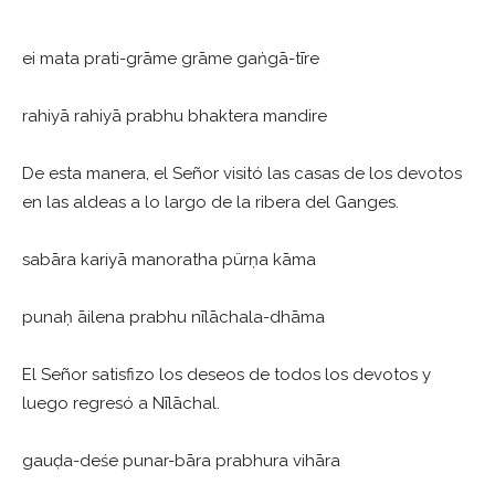
ei mata prati-grāme grāme gaṅgā-tīre
rahiyā rahiyā prabhu bhaktera mandire
De esta manera, el Señor visitó las casas de los devotos
en las aldeas a lo largo de la ribera del Ganges.
sabāra kariyā manoratha pürṇa kāma
punaḥ āilena prabhu nīlāchala-dhāma
El Señor satisfizo los deseos de todos los devotos y
luego regresó a Nīlāchal.
gauḍa-deśe punar-bāra prabhura vihāra