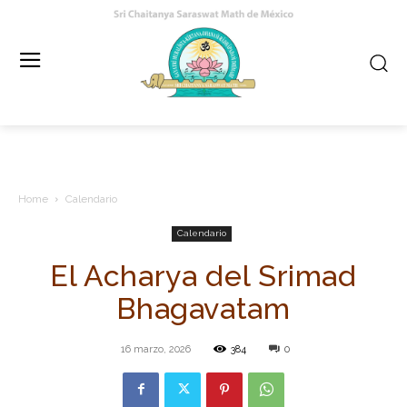
Home
Calendario
Calendario
El Acharya del Srimad
Bhagavatam
16 marzo, 2026
384
0