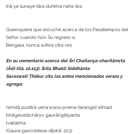
ihā ye śunaye tāra duḥkha nahe āra
Quienquiera que escuché acerca de los Pasatiempos del
Señor cuando hizo Su regreso a
Bengala, nunca sufrirá otra vez.
En su comentario acerca del Śrī Chaitanya-charitāmṛta
(Ādi-līlā, 10.113), Śrīla Bhakti Siddhānta
Saraswatī Ṭhākur cita los antes mencionados versos y
agrega:
nirmitā pustikā yena kṛṣṇa-prema-taraṅgiṇī śrīmad
bhāgavatāchāryo gaurāṅgātyanta
[vallabha
(Gaura-gaṇoddeśa-dīpikā: 203)