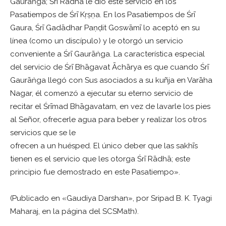
Gaurāṅga; Śrī Rādhā le dio este servicio en los
Pasatiempos de Śrī Kṛṣṇa. En los Pasatiempos de Śrī
Gaura, Śrī Gadādhar Paṇḍit Goswāmī lo aceptó en su
línea (como un discípulo) y le otorgó un servicio
conveniente a Śrī Gaurāṅga. La característica especial
del servicio de Śrī Bhāgavat Āchārya es que cuando Śrī
Gaurāṅga llegó con Sus asociados a su kuñja en Varāha
Nagar, él comenzó a ejecutar su eterno servicio de
recitar el Śrīmad Bhāgavatam, en vez de lavarle los pies
al Señor, ofrecerle agua para beber y realizar los otros
servicios que se le
ofrecen a un huésped. El único deber que las sakhīs
tienen es el servicio que les otorga Śrī Rādhā; este
principio fue demostrado en este Pasatiempo».
(Publicado en «Gaudiya Darshan», por Sripad B. K. Tyagi
Maharaj, en la página del SCSMath).