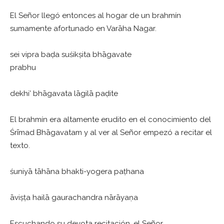
El Señor llegó entonces al hogar de un brahmín
sumamente afortunado en Varāha Nagar.
sei vipra baḍa suśikṣita bhāgavate
prabhu
dekhi’ bhāgavata lāgilā paḍite
El brahmín era altamente erudito en el conocimiento del
Śrīmad Bhāgavatam y al ver al Señor empezó a recitar el
texto.
śuniyā tāhāna bhakti-yogera paṭhana
āviṣṭa hailā gaurachandra nārāyaṇa
Escuchando su devota recitación, el Señor