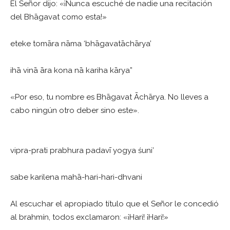
El Señor dijo: «¡Nunca escuché de nadie una recitación
del Bhāgavat como esta!»
eteke tomāra nāma ‘bhāgavatāchārya’
ihā vinā āra kona nā kariha kārya”
«Por eso, tu nombre es Bhāgavat Āchārya. No lleves a
cabo ningún otro deber sino este».
vipra-prati prabhura padavī yogya śuni’
sabe karilena mahā-hari-hari-dhvani
Al escuchar el apropiado título que el Señor le concedió
al brahmín, todos exclamaron: «¡Hari! ¡Hari!»