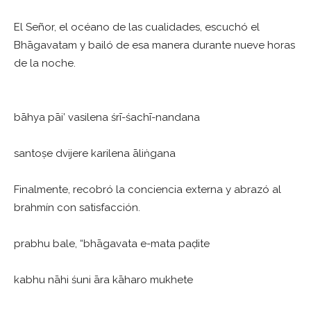
El Señor, el océano de las cualidades, escuchó el
Bhāgavatam y bailó de esa manera durante nueve horas
de la noche.
bāhya pāi’ vasilena śrī-śachī-nandana
santoṣe dvijere karilena āliṅgana
Finalmente, recobró la conciencia externa y abrazó al
brahmín con satisfacción.
prabhu bale, “bhāgavata e-mata paḍite
kabhu nāhi śuni āra kāharo mukhete