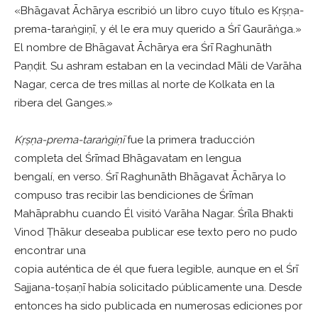
«Bhāgavat Āchārya escribió un libro cuyo título es Kṛṣṇa-
prema-taraṅgiṇī, y él le era muy querido a Śrī Gaurāṅga.»
El nombre de Bhāgavat Āchārya era Śrī Raghunāth
Paṇḍit. Su ashram estaban en la vecindad Māli de Varāha
Nagar, cerca de tres millas al norte de Kolkata en la
ribera del Ganges.»
Kṛṣṇa-prema-taraṅgiṇī
fue la primera traducción
completa del Śrīmad Bhāgavatam en lengua
bengalí, en verso. Śrī Raghunāth Bhāgavat Āchārya lo
compuso tras recibir las bendiciones de Śrīman
Mahāprabhu cuando Él visitó Varāha Nagar. Śrīla Bhakti
Vinod Ṭhākur deseaba publicar ese texto pero no pudo
encontrar una
copia auténtica de él que fuera legible, aunque en el Śrī
Sajjana-toṣaṇī había solicitado públicamente una. Desde
entonces ha sido publicada en numerosas ediciones por