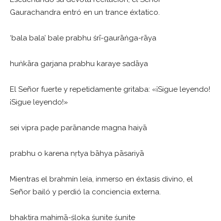
Gaurachandra entró en un trance éxtatico.
‘bala bala’ bale prabhu śrī-gaurāṅga-rāya
huṅkāra garjana prabhu karaye sadāya
El Señor fuerte y repetidamente gritaba: «¡Sigue leyendo!
¡Sigue leyendo!»
sei vipra paḍe parānande magna haiyā
prabhu o karena nṛtya bāhya pāsariyā
Mientras el brahmín leía, inmerso en éxtasis divino, el
Señor bailó y perdió la conciencia externa.
bhaktira mahimā-śloka śunite śunite