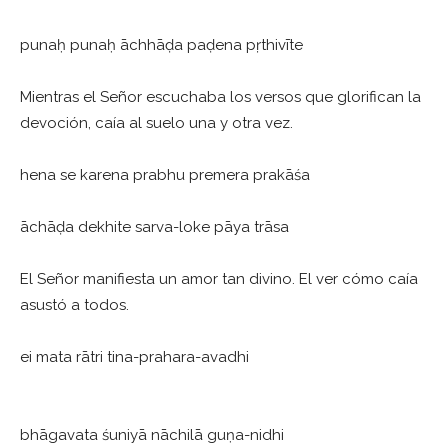
punaḥ punaḥ āchhāḍa paḍena pṛthivīte
Mientras el Señor escuchaba los versos que glorifican la
devoción, caía al suelo una y otra vez.
hena se karena prabhu premera prakāśa
āchāḍa dekhite sarva-loke pāya trāsa
El Señor manifiesta un amor tan divino. El ver cómo caía
asustó a todos.
ei mata rātri tina-prahara-avadhi
bhāgavata śuniyā nāchilā guṇa-nidhi