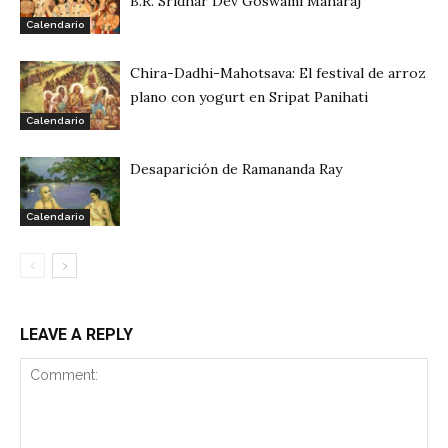
B.R. Sridhar Dev Goswami Maharaj
Calendario
Chira-Dadhi-Mahotsava: El festival de arroz
plano con yogurt en Sripat Panihati
Calendario
Desaparición de Ramananda Ray
Calendario
LEAVE A REPLY