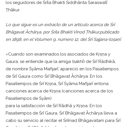
los seguidores de Śrīla Bhakti Siddhānta Saraswatī
Ṭhākur.
Lo que sigue es un extracto de un artículo acerca de Śrī
Bhāgavat Āchārya, por Śrīla Bhakti Vinod Ṭhākur,publicado
en 1898, en el Volumen 9, número 12, del Śrī Sajjana-toṣaṇī:
«Cuando son examinados los asociados de Kṛṣṇa y
Gaura, se entiende que la amiga (sakhī) de Śrī Rādhikā,
de nombre Śyāma Mañjarī, apareció en los Pasatiempos
de Śrī Gaura como Śrī Bhāgavat Āchārya. En los
Pasatiempos de Śrī Kṛṣṇa, Śrī Śyāma Mañjarī entona
canciones acerca de Kṛṣṇa (canciones acerca de los
Pasatiempos de Śyām)
para la satisfacción de Śrī Rādhā y Kṛṣṇa. En los
Pasatiempos de Śrī Gaura, Śrī Bhāgavat Āchārya lleva a
cabo su servicio al recitar el Śrīmad Bhāgavatam para Śrī