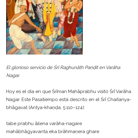
El glorioso servicio de Śrī Raghunāth Paṇḍit en Varāha
Nagar.
Hoy es el día en que Śrīman Mahāprabhu visitó Śrī Varāha
Nagar. Este Pasatiempo está descrito en el Śrī Chaitanya-
bhāgavat (Antya-khaṇḍa, 5.110–124):
tabe prabhu āilena varāha-nagare
mahābhāgyavanta eka brāhmaṇera ghare