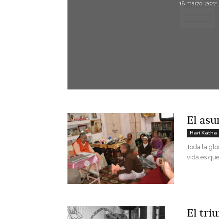
18 marzo, 2022
El asu
Hari Katha
Toda la glo
vida es que
El triu