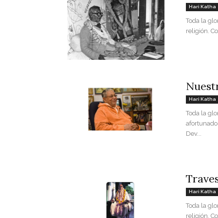
Hari Katha
Toda la glo
religión. C
Nuestr
Hari Katha
Toda la gl
afortunado
Dev...
Traves
Hari Katha
Toda la glo
religión. C