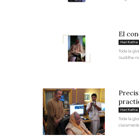
El con
Hari Katha
Toda la gl
(suddha-nam
Precis
practi
Hari Katha
Toda la glo
claramente 