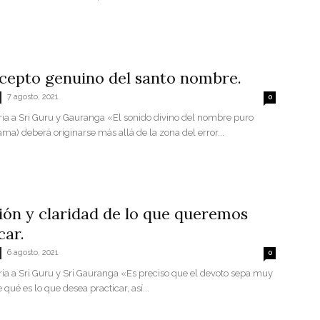
cepto genuino del santo nombre.
7 agosto, 2021
0
oria a Sri Guru y Gauranga «El sonido divino del nombre puro
a) deberá originarse más allá de la zona del error...
ión y claridad de lo que queremos
car.
6 agosto, 2021
0
ria a Sri Guru y Sri Gauranga «Es preciso que el devoto sepa muy
qué es lo que desea practicar, así...