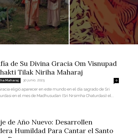
fía de Su Divina Gracia Om Visnupad
Bhakti Tilak Niriha Maharaj
30 junio, 2025
iriha Maharaj
0
racia eligió aparecer en este mundo en el día sagrado de Sri
urdasi en el mes de Madhusudan (Sri Nrsimha Chaturdasi) el...
je de Año Nuevo: Desarrollen
dera Humildad Para Cantar el Santo