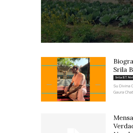
Biogra
Srila 
Srila B.T. N
Su Divina G
Gaura Chat
Mensa
Verda