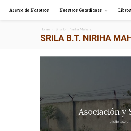
Acerca de Nosotros
Nuestros Guardianes
Libros
Home
Srila B.T. Niriha Maharaj
SRILA B.T. NIRIHA M
Asociación y 
9 julio, 2025