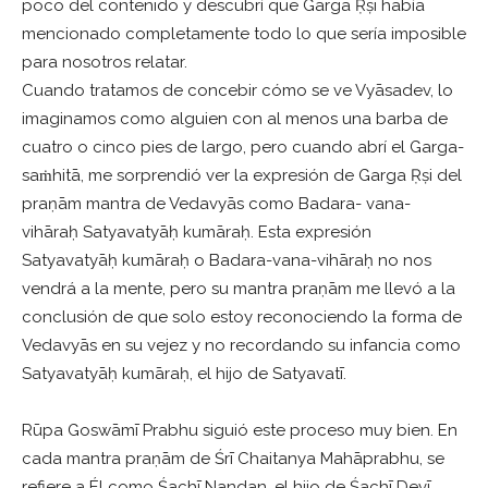
poco del contenido y descubrí que Garga Ṛṣi había
mencionado completamente todo lo que sería imposible
para nosotros relatar.
Cuando tratamos de concebir cómo se ve Vyāsadev, lo
imaginamos como alguien con al menos una barba de
cuatro o cinco pies de largo, pero cuando abrí el Garga-
saṁhitā, me sorprendió ver la expresión de Garga Ṛṣi del
praṇām mantra de Vedavyās como Badara- vana-
vihāraḥ Satyavatyāḥ kumāraḥ. Esta expresión
Satyavatyāḥ kumāraḥ o Badara-vana-vihāraḥ no nos
vendrá a la mente, pero su mantra praṇām me llevó a la
conclusión de que solo estoy reconociendo la forma de
Vedavyās en su vejez y no recordando su infancia como
Satyavatyāḥ kumāraḥ, el hijo de Satyavatī.
Rūpa Goswāmī Prabhu siguió este proceso muy bien. En
cada mantra praṇām de Śrī Chaitanya Mahāprabhu, se
refiere a Él como Śachī Nandan, el hijo de Śachī Devī.