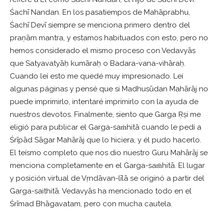
Śachī Nandan. En los pasatiempos de Mahāprabhu,
Śachī Devī siempre se menciona primero dentro del
praṇām mantra, y estamos habituados con esto, pero no
hemos considerado el mismo proceso con Vedavyās
que Satyavatyāḥ kumāraḥ o Badara-vana-vihāraḥ.
Cuando leí esto me quedé muy impresionado. Leí
algunas páginas y pensé que si Madhusūdan Mahārāj no
puede imprimirlo, intentaré imprimirlo con la ayuda de
nuestros devotos. Finalmente, siento que Garga Ṛṣi me
eligió para publicar el Garga-saṁhitā cuando le pedí a
Śrīpād Sāgar Mahārāj que lo hiciera, y él pudo hacerlo.
El teísmo completo que nos dio nuestro Guru Mahārāj se
menciona completamente en el Garga-saṁhitā. El lugar
y posición virtual de Vṛndāvan-līlā se originó a partir del
Garga-saithitā. Vedavyās ha mencionado todo en el
Śrīmad Bhāgavatam, pero con mucha cautela.