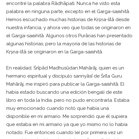
encontré la palabra Rādhāpati. Nunca he visto esta
palabra en ninguna parte, excepto en el Garga-saṁhitā.
Hemos escuchado muchas historias de Kṛṣṇa-līlā desde
nuestra infancia, y ahora veo que todas se originaron en
el Garga-saṁhitā. Algunos otros Purāṇas han presentado
algunas historias, pero la mayoría de las historias de
Kṛṣṇa-līlā se originaron en la Garga-saṁhitā.
En realidad, Śrīpād Madhusūdan Mahārāj, quien es un
hermano espiritual y discípulo sannyāsī de Śrīla Guru
Mahārāj, me inspiró para publicar la Garga-saṁhitā. El
había estado buscando una edición bengalí de este
libro en toda la India, pero no pudo encontrarla. Estaba
muy emocionado cuando notó que había una
disponible en mi armario. Me sorprendió que él supiera
que estaba en mi armario ya que yo mismo no lo había
notado. Fue entonces cuando leí por primera vez un