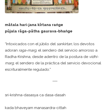
mātala hari-jana kīrtana raṅge
pūjala rāga-pātha gaurava-bhaṅge
“Intoxicados con el júbilo del
sankirtan
, los devotos
adoran
raga-marg
, el sendero del servicio amoroso a
Radha-Krishna, desde adentro de la postura de
vidhi-
marg
, el sendero de la práctica del servicio devocional
escrituralmente regulado.”
****
sri-krishna-dasasya ca dasa-dasah
kada bhaveyam manasardra-cittah