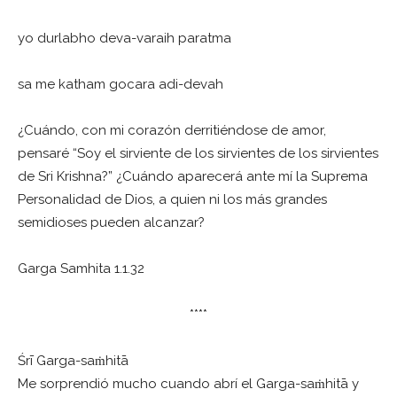
yo durlabho deva-varaih paratma
sa me katham gocara adi-devah
¿Cuándo, con mi corazón derritiéndose de amor,
pensaré “Soy el sirviente de los sirvientes de los sirvientes
de Sri Krishna?” ¿Cuándo aparecerá ante mí la Suprema
Personalidad de Dios, a quien ni los más grandes
semidioses pueden alcanzar?
Garga Samhita 1.1.32
****
Śrī Garga-saṁhitā
Me sorprendió mucho cuando abrí el Garga-saṁhitā y