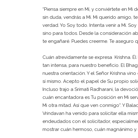
“Piensa siempre en Mí, y conviértete en Mi 
sin duda, vendrás a Mí. Mi querido amigo, 
verdad. Yo Soy todo. Intenta venir a Mí. Soy e
sino para todos. Desde la consideración ab
te engañaré. Puedes creerme. Te aseguro qu
Cuán atrevidamente se expresa Krishna. Él
tan intensa, para nuestro beneficio. El Bha
nuestra orientación. Y el Señor Krishna vi
sí mismo. Acepto el papel de Su propio so
Incluso trajo a Srimati Radharani, la devoci
cuán encantadora es Tu posición en Mi ser
Mi otra mitad. Así que ven conmigo”. Y Bala
Vrindavan ha venido para solicitar ella m
endeudados con el solicitador, especialme
mostrar cuán hermoso, cuán magnánimo y cu