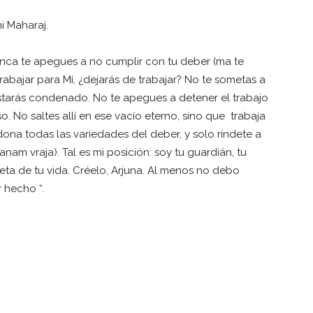
i Maharaj.
Nunca te apegues a no cumplir con tu deber (ma te
abajar para Mí, ¿dejarás de trabajar? No te sometas a
tarás condenado. No te apegues a detener el trabajo
so. No saltes allí en ese vacío eterno, sino que trabaja
ndona todas las variedades del deber, y solo ríndete a
am vraja). Tal es mi posición: soy tu guardián, tu
eta de tu vida. Créelo, Arjuna. Al menos no debo
 hecho “.