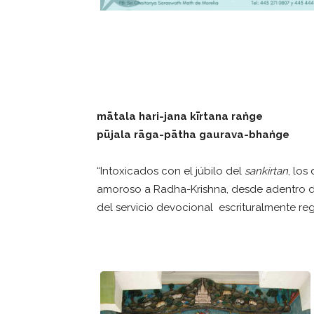
mātala hari-jana kīrtana raṅge
pūjala rāga-pātha gaurava-bhaṅge
“Intoxicados con el júbilo del
sankirtan
, lo
amoroso a Radha-Krishna, desde adentro d
del servicio devocional escrituralmente re