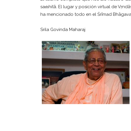
saṁhitā. El lugar y posición virtual de Vṛndā
ha mencionado todo en el Śrīmad Bhāgava
Srila Govinda Maharaj