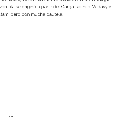
van-līlā se originó a partir del Garga-saithitā. Vedavyās
tam, pero con mucha cautela.
***