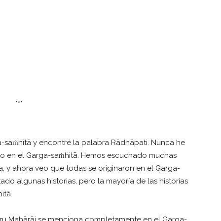
***
-saṁhitā y encontré la palabra Rādhāpati. Nunca he
epto en el Garga-saṁhitā. Hemos escuchado muchas
ia, y ahora veo que todas se originaron en el Garga-
do algunas historias, pero la mayoría de las historias
itā.
uru Mahārāj se menciona completamente en el Garga-