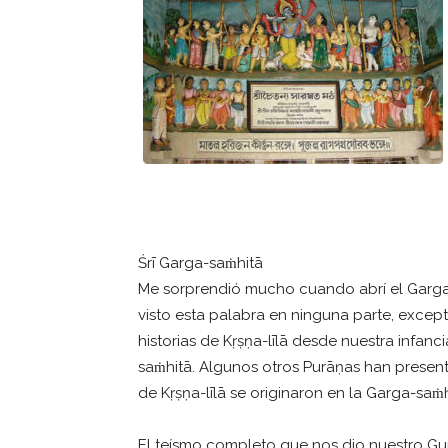
Śrī Garga-saṁhitā
Me sorprendió mucho cuando abrí el Garga
visto esta palabra en ninguna parte, exc
historias de Kṛṣṇa-līlā desde nuestra infanc
saṁhitā. Algunos otros Purāṇas han presenta
de Kṛṣṇa-līlā se originaron en la Garga-saṁh
El teísmo completo que nos dio nuestro G