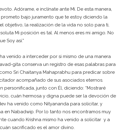
devoto. Adórame, e inclínate ante Mí. De esta manera,
te prometo bajo juramento que te estoy diciendo la
l objetivo, la realización de la vida no solo para ti,
soluta Mi posición es tal. Al menos eres mi amigo. No
e Soy así.”
 ha venido a interceder por si mismo de una manera
gavad-gita conserva un registro de esas palabras para
no como Sri Chaitanya Mahaprabhu para predicar sobre
licitador acompañado de sus asociados eternos.
ón personificada, junto con Él, diciendo: “Mostraré
vicio, cuán hermosa y digna puede ser la devoción de
dev ha venido como Nityananda para solicitar, y
isma en Nabadwip. Por lo tanto nos encontramos muy
nte cuando Krishna mismo ha venido a solicitar y a
án sacrificado es el amor divino.