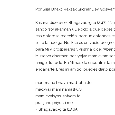
Por Srila Bhakti Raksak Sridhar Dev Goswam
Krishna dice en el Bhagavad-gita (2.47): “
sango ‘stv akarmani). Debido a que debes tr
esa dolorosa reacción, porque entonces es
e ir a la huelga. No. Ese es un vacío peligro
para Mí y prosperarás “. Krishna dice: “Aba
Mí (sarva dharman parityajya mam ekam saran
amigo, tu todo. En Mí has de encontrar la m
engañarte. Eres mi amigo, puedes darlo por
man-mana bhava mad-bhakto
mad-yaji mam namaskuru
mam evaisyasi satyam te
pratijane priyo ‘si me
~ Bhagavad-gita (18.65)