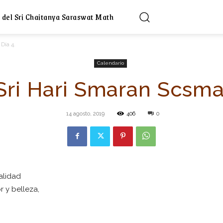
 del Sri Chaitanya Saraswat Math
Día 4.
Calendario
 Sri Hari Smaran Scsmat
14 agosto, 2019
406
0
alidad
r y belleza,