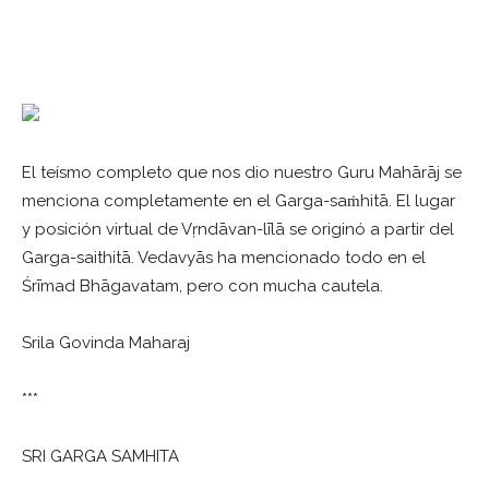
***
El teísmo completo que nos dio nuestro Guru Mahārāj se
menciona completamente en el Garga-saṁhitā. El lugar
y posición virtual de Vṛndāvan-līlā se originó a partir del
Garga-saithitā. Vedavyās ha mencionado todo en el
Śrīmad Bhāgavatam, pero con mucha cautela.
Srila Govinda Maharaj
***
SRI GARGA SAMHITA