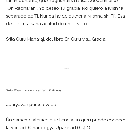
tan importante, que Raghunatha Dasa Goswami dice:
“Oh Radharani!, Yo deseo Tu gracia. No quiero a Krishna
separado de Ti. Nunca he de querer a Krishna sin Ti”. Esa
debe ser la sana actitud de un devoto.
Srila Guru Maharaj, del libro Sri Guru y su Gracia.
***
Srila Bhakti Kusum Ashram Maharaj
acaryavan puruso veda
Únicamente alguien que tiene a un guru puede conocer
la verdad. (Chandogya Upanisad 6.14.2)