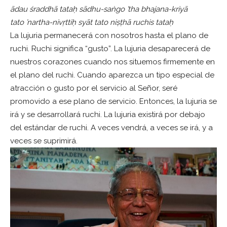
ādau śraddhā tataḥ sādhu-saṅgo ’tha bhajana-kriyā
tato ’nartha-nivṛttiḥ syāt tato niṣṭhā ruchis tataḥ
La lujuria permanecerá con nosotros hasta el plano de
ruchi. Ruchi significa “gusto”. La lujuria desaparecerá de
nuestros corazones cuando nos situemos firmemente en
el plano del ruchi. Cuando aparezca un tipo especial de
atracción o gusto por el servicio al Señor, seré
promovido a ese plano de servicio. Entonces, la lujuria se
irá y se desarrollará ruchi. La lujuria existirá por debajo
del estándar de ruchi. A veces vendrá, a veces se irá, y a
veces se suprimirá.