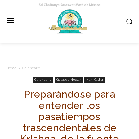
Home
Calendario
Calendario
Gotas de Nectar
Hari Katha
Preparándose para
entender los
pasatiempos
trascendentales de
Krishna, de la fuente