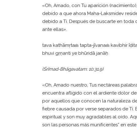
«Oh, Amado, con Tu aparición (nacimiento),
debido a que ahora Maha-Laksmidev reside 
debido a Ti. Después de buscarte en toda dir
ante ellas».
tava kathāmṛtaṁ tapta-jīvanaṁ kavibhir ī
bhuvi gṛṇanti ye bhūridā janāḥ
(
Ś
r
ī
mad-Bh
ā
gavatam: 10.31.9)
«Oh, Amado nuestro, Tus nectáreas palabra
encuentra afligido con el ardiente dolor d
por aquellos que conocen la naturaleza d
fiebre causada por verse separados de Ti.
espiritual y son muy agradables al oído. A
son las personas más munificentes* en est