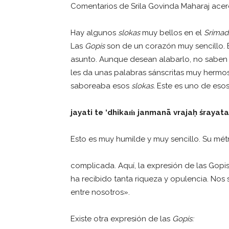
Comentarios de Srila Govinda Maharaj ace
Hay algunos
slokas
muy bellos en el
Srima
Las
Gopis
son de un corazón muy sencillo. 
asunto. Aunque desean alabarlo, no saben 
les da unas palabras sánscritas muy herm
saboreaba esos
slokas.
Este es uno de eso
jayati te ‘dhika
ṁ
janman
ā
vraja
ḥ ś
rayata
Esto es muy humilde y muy sencillo. Su mét
complicada. Aquí, la expresión de las Gopi
ha recibido tanta riqueza y opulencia. Nos
entre nosotros».
Existe otra expresión de las
Gopis: