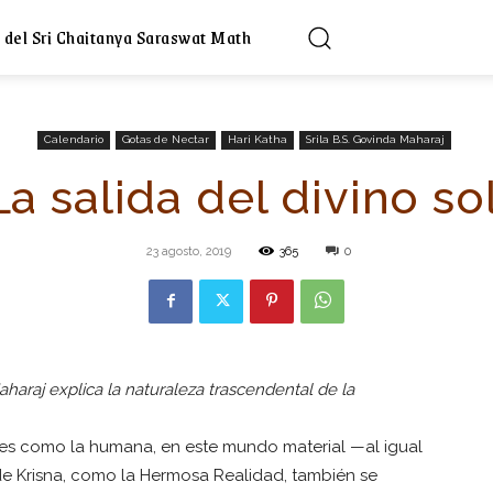
 del Sri Chaitanya Saraswat Math
Calendario
Gotas de Nectar
Hari Katha
Srila B.S. Govinda Maharaj
La salida del divino sol
23 agosto, 2019
365
0
araj explica la naturaleza trascendental de la
l es como la humana, en este mundo material —al igual
de Krisna, como la Hermosa Realidad, también se