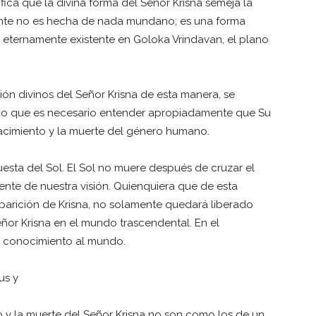
ifica que la divina forma del Señor Krisna semeja la
nte no es hecha de nada mundano; es una forma
 y eternamente existente en Goloka Vrindavan, el plano
ión divinos del Señor Krisna de esta manera, se
odo que es necesario entender apropiadamente que Su
acimiento y la muerte del género humano.
esta del Sol. El Sol no muere después de cruzar el
ente de nuestra visión. Quienquiera que de esta
parición de Krisna, no solamente quedará liberado
eñor Krisna en el mundo trascendental. En el
te conocimiento al mundo.
us y
 y la muerte del Señor Krisna no son como los de un