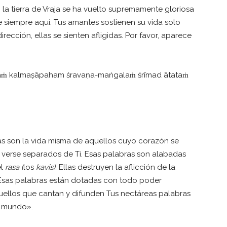
 la tierra de Vraja se ha vuelto supremamente gloriosa
siempre aquí. Tus amantes sostienen su vida solo
ección, ellas se sienten afligidas. Por favor, aparece
ḍitaṁ kalmaṣāpaham śravaṇa-maṅgalaṁ śrīmad ātataṁ
s son la vida misma de aquellos cuyo corazón se
e verse separados de Ti. Esas palabras son alabadas
el
rasa (
los
kavis).
Ellas destruyen la aflicción de la
 Esas palabras están dotadas con todo poder
quellos que cantan y difunden Tus nectáreas palabras
e mundo».