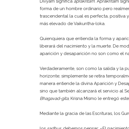
Divyam significa
aprakritam
. Aprakritam sign
forma de un hombre ordinario pero realme
trascendental la cual es perfecta, positiva
más elevado de Vaikuntha-loka.
Quienquiera que entienda la forma y aparic
liberará del nacimiento y la muerte. De m
aparición y desaparición no son como el n
Verdaderamente, son como la salida y la pu
horizonte; simplemente se retira temporalm
manera entiende la divina Aparición y Desa
sino que también alcanzará el servicio al S
Bhagavad-gita
, Krisna Mismo le entregó es
Mediante la gracia de las Escrituras, los Gur
los
sadhus
, debemos pensar: «El nacimiento