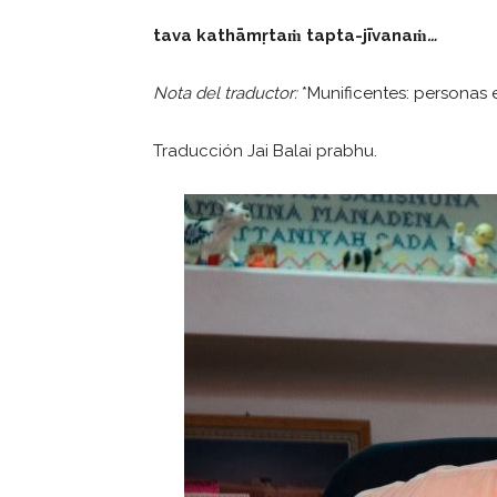
tava kath
ā
m
ṛ
ta
ṁ
tapta-j
ī
vana
ṁ
…
Nota del traductor:
*Munificentes: persona
Traducción Jai Balai prabhu.