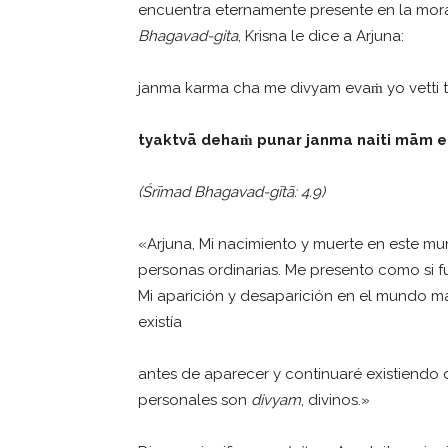
encuentra eternamente presente en la mora
Bhagavad-gita
, Krisna le dice a Arjuna:
janma karma cha me divyam evaṁ yo vetti t
tyaktv
ā
deha
ṁ
punar janma naiti m
ā
m et
(
Ś
r
ī
mad Bhagavad-g
ī
t
ā
: 4.9)
«Arjuna, Mi nacimiento y muerte en este m
personas ordinarias. Me presento como si 
Mi aparición y desaparición en el mundo mat
existía
antes de aparecer y continuaré existiendo
personales son
divyam
, divinos.»