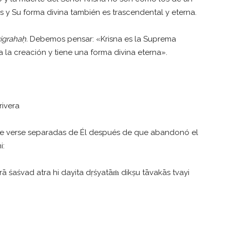
s y Su forma divina también es trascendental y eterna.
igraha
ḥ
.
Debemos pensar: «Krisna es la Suprema
 la creación y tiene una forma divina eterna».
rivera
de verse separadas de Él después de que abandonó el
i:
irā śaśvad atra hi dayita dṛśyatāṁ dikṣu tāvakās tvayi