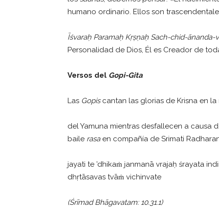
humano ordinario. Ellos son trascendentale
Īś
vara
ḥ
Parama
ḥ
K
ṛṣṇ
a
ḥ
Sach-chid-
ā
nanda-v
Personalidad de Dios, Él es Creador de toda
Versos del
Gopi-Gita
Las
Gopis
cantan las glorias de Krisna en la 
del Yamuna mientras desfallecen a causa 
baile
rasa
en compañía de Srimati Radharan
jayati te ’dhikaṁ janmanā vrajaḥ śrayata ind
dhṛtāsavas tvāṁ vichinvate
(
Ś
r
ī
mad Bh
ā
gavatam: 10.31.1)