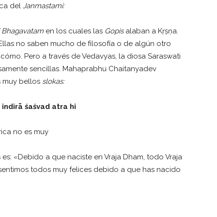
rca del
Janmastami
:
d Bhagavatam
en los cuales las
Gopis
alaban a Kṛṣṇa.
Ellas no saben mucho de filosofía o de algún otro
cómo. Pero a través de Vedavyas, la diosa Saraswati
osamente sencillas. Mahaprabhu Chaitanyadev
s muy bellos
slokas:
 indir
ā ś
a
ś
vad atra hi
rica no es muy
s es: «Debido a que naciste en Vraja Dham, todo Vraja
 sentimos todos muy felices debido a que has nacido