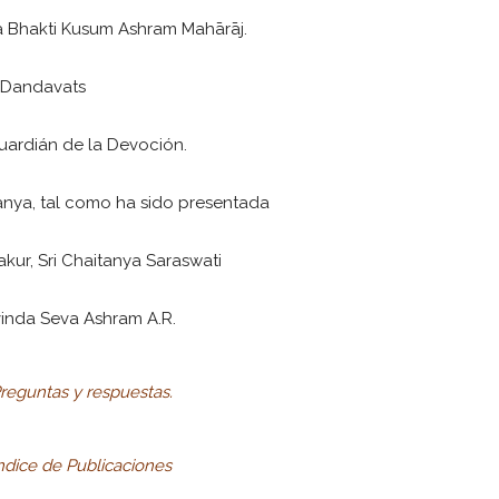
la Bhakti Kusum Ashram Mahārāj.
Dandavats
Guardián de la Devoción.
tanya, tal como ha sido presentada
kur, Sri Chaitanya Saraswati
vinda Seva Ashram A.R.
reguntas y respuestas.
ndice de Publicaciones