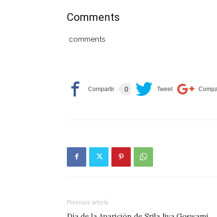
Comments
comments
0
Previous article
Día de la Aparición de Srila Jiva Goswami