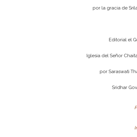
por la gracia de Sri
Editorial el 
Iglesia del Señor Chai
por Saraswati Tha
Sridhar Go
P
I