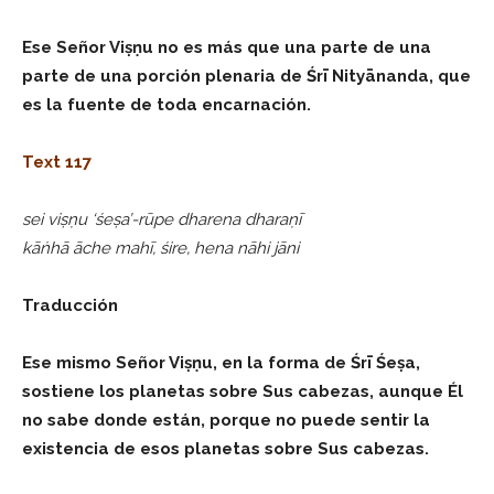
Ese Señor Viṣṇu no es más que una parte de una
parte de una porción plenaria de Śrī Nityānanda, que
es la fuente de toda encarnación.
Text 117
sei viṣṇu ‘śeṣa’-rūpe dharena dharaṇī
kāṅhā āche mahī, śire, hena nāhi jāni
Traducción
Ese mismo Señor Viṣṇu, en la forma de Śrī Śeṣa,
sostiene los planetas sobre Sus cabezas, aunque Él
no sabe donde están, porque no puede sentir la
existencia de esos planetas sobre Sus cabezas.