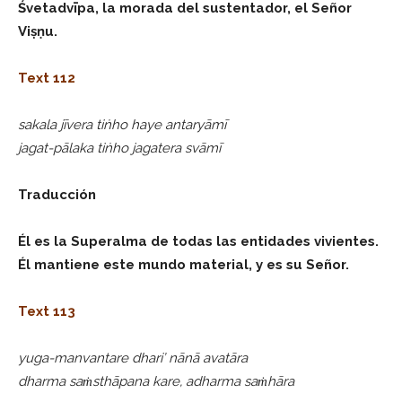
Śvetadvīpa, la morada del sustentador, el Señor
Viṣṇu.
Text 112
sakala jīvera tiṅho haye antaryāmī
jagat-pālaka tiṅho jagatera svāmī
Traducción
Él es la Superalma de todas las entidades vivientes.
Él mantiene este mundo material, y es su Señor.
Text 113
yuga-manvantare dhari’ nānā avatāra
dharma saṁsthāpana kare, adharma saṁhāra