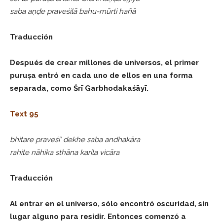
saba aṇḍe praveśilā bahu-mūrti hañā
Traducción
Después de crear millones de universos, el primer
puruṣa entró en cada uno de ellos en una forma
separada, como Śrī Garbhodakaśāyī.
Text 95
bhitare praveśi’ dekhe saba andhakāra
rahite nāhika sthāna karila vicāra
Traducción
Al entrar en el universo, sólo encontró oscuridad, sin
lugar alguno para residir. Entonces comenzó a