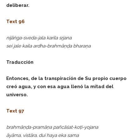
deliberar.
Text 96
nijāṅga-sveda-jala karila sṛjana
sei jale kaila ardha-brahmāṇḍa bharaṇa
Traducción
Entonces, de la transpiración de Su propio cuerpo
creó agua, y con esa agua llenó la mitad del
universo.
Text 97
brahmāṇḍa-pramāṇa pañcāśat-koṭi-yojana
āyāma, vistāra, dui haya eka sama