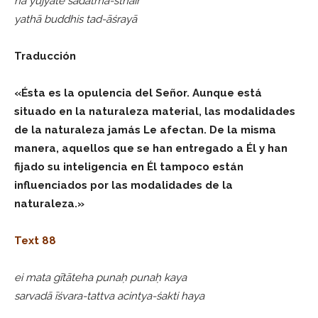
na yujyate sadātma-sthair
yathā buddhis tad-āśrayā
Traducción
«Ésta es la opulencia del Señor. Aunque está
situado en la naturaleza material, las modalidades
de la naturaleza jamás Le afectan. De la misma
manera, aquellos que se han entregado a Él y han
fijado su inteligencia en Él tampoco están
influenciados por las modalidades de la
naturaleza.»
Text 88
ei mata gītāteha punaḥ punaḥ kaya
sarvadā īśvara-tattva acintya-śakti haya