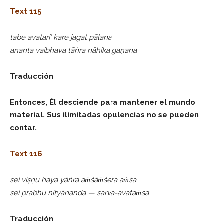
Text 115
tabe avatari’ kare jagat pālana
ananta vaibhava tāṅra nāhika gaṇana
Traducción
Entonces, Él desciende para mantener el mundo
material. Sus ilimitadas opulencias no se pueden
contar.
Text 116
sei viṣṇu haya yāṅra aṁśāṁśera aṁśa
sei prabhu nityānanda — sarva-avataṁsa
Traducción