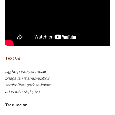
Text 84
jagṛhe pauruṣaṁ rūpaṁ
bhagavān mahad-ādibhiḥ
sambhūtaṁ ṣoḍaśa-kalam
ādau loka-sisṛkṣayā
Traducción