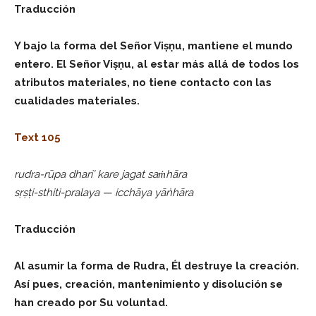
Traducción
Y bajo la forma del Señor Viṣṇu, mantiene el mundo
entero. El Señor Viṣṇu, al estar más allá de todos los
atributos materiales, no tiene contacto con las
cualidades materiales.
Text 105
rudra-rūpa dhari’ kare jagat saṁhāra
sṛṣṭi-sthiti-pralaya — icchāya yāṅhāra
Traducción
Al asumir la forma de Rudra, Él destruye la creación.
Así pues, creación, mantenimiento y disolución se
han creado por Su voluntad.