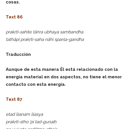
cosas.
Text 86
prakṛti-sahite tāṅra ubhaya sambandha
tathāpi prakṛti-saha nāhi sparśa-gandha
Traducción
Aunque de esta manera Él está relacionado con la
energía material en dos aspectos, no tiene el menor
contacto con esta energía.
Text 87
etad īśanam īśasya
prakṛti-stho ’pi tad-guṇaiḥ