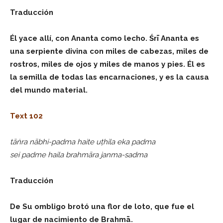
Traducción
Él yace allí, con Ananta como lecho. Śrī Ananta es
una serpiente divina con miles de cabezas, miles de
rostros, miles de ojos y miles de manos y pies. Él es
la semilla de todas las encarnaciones, y es la causa
del mundo material.
Text 102
tāṅra nābhi-padma haite uṭhila eka padma
sei padme haila brahmāra janma-sadma
Traducción
De Su ombligo brotó una flor de loto, que fue el
lugar de nacimiento de Brahmā.