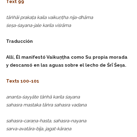
Text 99
tāṅhāi prakaṭa kaila vaikuṇṭha nija-dhāma
śeṣa-śayana-jale karila viśrāma
Traducción
Allí, Él manifestó Vaikuṇṭha como Su propia morada
y descansó en las aguas sobre el lecho de Śrī Śeṣa.
Texts 100-101
ananta-śayyāte tāṅhā karila śayana
sahasra mastaka tāṅra sahasra vadana
sahasra-caraṇa-hasta, sahasra-nayana
sarva-avatāra-bīja, jagat-kāraṇa