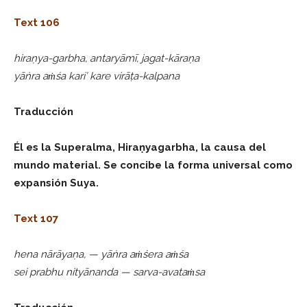
Text 106
hiraṇya-garbha, antaryāmī, jagat-kāraṇa
yāṅra aṁśa kari’ kare virāṭa-kalpana
Traducción
Él es la Superalma, Hiraṇyagarbha, la causa del
mundo material. Se concibe la forma universal como
expansión Suya.
Text 107
hena nārāyaṇa, — yāṅra aṁśera aṁśa
sei prabhu nityānanda — sarva-avataṁsa