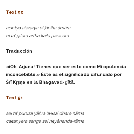
Text 90
acintya aiśvarya ei jāniha āmāra
ei ta’ gītāra artha kaila paracāra
Traducción
«¡Oh, Arjuna! Tienes que ver esto como Mi opulencia
inconcebible.» Éste es el significado difundido por
Śrī Kṛṣṇa en la Bhagavad-gītā.
Text 91
sei ta’ puruṣa yāṅra ‘aṁśa’ dhare nāma
caitanyera saṅge sei nityānanda-rāma