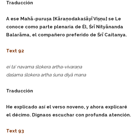
Traducción
A ese Mahā-puruṣa [Kāraṇodakaśāyī Viṣṇu] se Le
conoce como parte plenaria de Él, Śrī Nityānanda
Balarāma, el compañero preferido de Śrī Caitanya.
Text 92
ei ta’ navama ślokera artha-vivaraṇa
daśama ślokera artha śuna diyā mana
Traducción
He explicado así el verso noveno, y ahora explicaré
el décimo. Dignaos escuchar con profunda atención.
Text 93