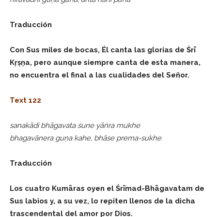
Traducción
Con Sus miles de bocas, Él canta las glorias de Śrī
Kṛṣṇa, pero aunque siempre canta de esta manera,
no encuentra el final a las cualidades del Señor.
Text 122
sanakādi bhāgavata śune yāṅra mukhe
bhagavānera guṇa kahe, bhāse prema-sukhe
Traducción
Los cuatro Kumāras oyen el Śrīmad-Bhāgavatam de
Sus labios y, a su vez, lo repiten llenos de la dicha
trascendental del amor por Dios.