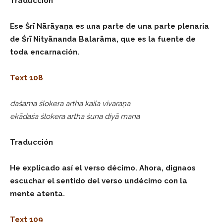
Traducción
Ese Śrī Nārāyaṇa es una parte de una parte plenaria
de Śrī Nityānanda Balarāma, que es la fuente de
toda encarnación.
Text 108
daśama ślokera artha kaila vivaraṇa
ekādaśa ślokera artha śuna diyā mana
Traducción
He explicado así el verso décimo. Ahora, dignaos
escuchar el sentido del verso undécimo con la
mente atenta.
Text 109