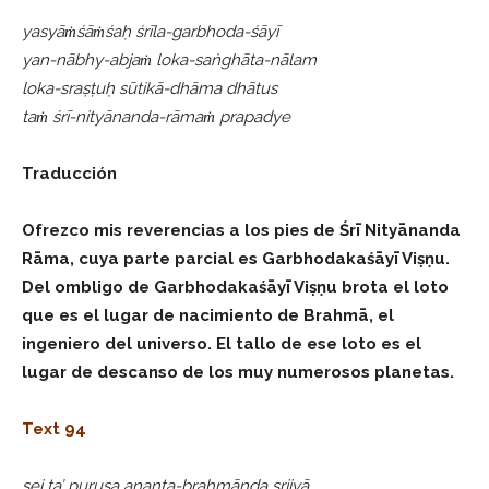
yasyāṁśāṁśaḥ śrīla-garbhoda-śāyī
yan-nābhy-abjaṁ loka-saṅghāta-nālam
loka-sraṣṭuḥ sūtikā-dhāma dhātus
taṁ śrī-nityānanda-rāmaṁ prapadye
Traducción
Ofrezco mis reverencias a los pies de Śrī Nityānanda
Rāma, cuya parte parcial es Garbhodakaśāyī Viṣṇu.
Del ombligo de Garbhodakaśāyī Viṣṇu brota el loto
que es el lugar de nacimiento de Brahmā, el
ingeniero del universo. El tallo de ese loto es el
lugar de descanso de los muy numerosos planetas.
Text 94
sei ta’ puruṣa ananta-brahmāṇḍa sṛjiyā