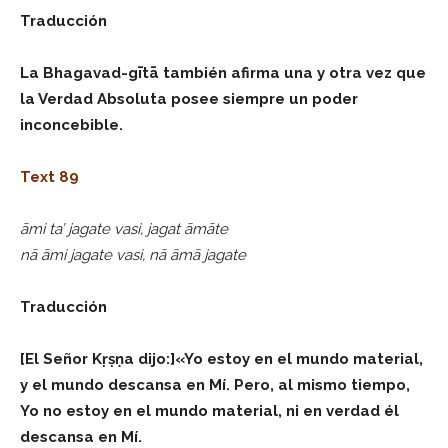
Traducción
La Bhagavad-gītā también afirma una y otra vez que
la Verdad Absoluta posee siempre un poder
inconcebible.
Text 89
āmi ta’ jagate vasi, jagat āmāte
nā āmi jagate vasi, nā āmā jagate
Traducción
[El Señor Kṛṣṇa dijo:]«Yo estoy en el mundo material,
y el mundo descansa en Mí. Pero, al mismo tiempo,
Yo no estoy en el mundo material, ni en verdad él
descansa en Mí.