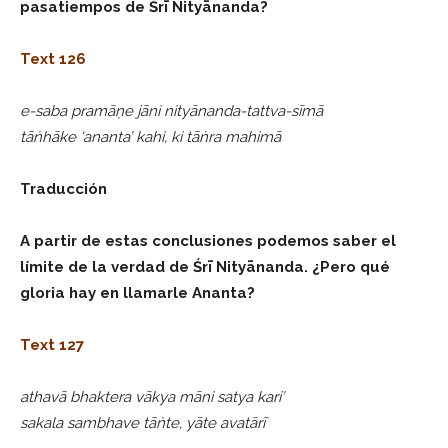
pasatiempos de Śrī Nityānanda?
Text 126
e-saba pramāṇe jāni nityānanda-tattva-sīmā
tāṅhāke ‘ananta’ kahi, ki tāṅra mahimā
Traducción
A partir de estas conclusiones podemos saber el
límite de la verdad de Śrī Nityānanda. ¿Pero qué
gloria hay en llamarle Ananta?
Text 127
athavā bhaktera vākya māni satya kari’
sakala sambhave tāṅte, yāte avatārī