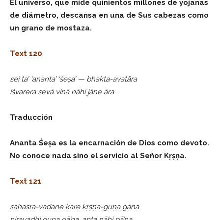
El universo, que mide quinientos millones de yojanas
de diámetro, descansa en una de Sus cabezas como
un grano de mostaza.
Text 120
sei ta’ ‘ananta’ ‘śeṣa’ — bhakta-avatāra
īśvarera sevā vinā nāhi jāne āra
Traducción
Ananta Śeṣa es la encarnación de Dios como devoto.
No conoce nada sino el servicio al Señor Kṛṣṇa.
Text 121
sahasra-vadane kare kṛṣṇa-guṇa gāna
niravadhi guṇa gā’na, anta nāhi pā’na