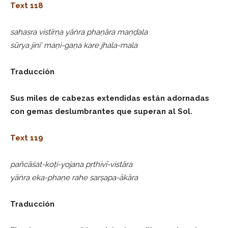
Text 118
sahasra vistīrṇa yāṅra phaṇāra maṇḍala
sūrya jini’ maṇi-gaṇa kare jhala-mala
Traducción
Sus miles de cabezas extendidas están adornadas
con gemas deslumbrantes que superan al Sol.
Text 119
pañcāśat-koṭi-yojana pṛthivī-vistāra
yāṅra eka-phaṇe rahe sarṣapa-ākāra
Traducción