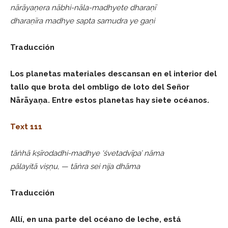
nārāyaṇera nābhi-nāla-madhyete dharaṇī
dharaṇīra madhye sapta samudra ye gaṇi
Traducción
Los planetas materiales descansan en el interior del
tallo que brota del ombligo de loto del Señor
Nārāyaṇa. Entre estos planetas hay siete océanos.
Text 111
tāṅhā kṣīrodadhi-madhye ‘śvetadvīpa’ nāma
pālayitā viṣṇu, — tāṅra sei nija dhāma
Traducción
Allí, en una parte del océano de leche, está