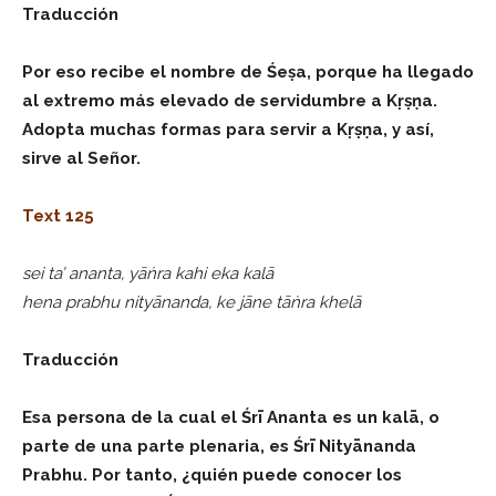
Traducción
Por eso recibe el nombre de Śeṣa, porque ha llegado
al extremo más elevado de servidumbre a Kṛṣṇa.
Adopta muchas formas para servir a Kṛṣṇa, y así,
sirve al Señor.
Text 125
sei ta’ ananta, yāṅra kahi eka kalā
hena prabhu nityānanda, ke jāne tāṅra khelā
Traducción
Esa persona de la cual el Śrī Ananta es un kalā, o
parte de una parte plenaria, es Śrī Nityānanda
Prabhu. Por tanto, ¿quién puede conocer los