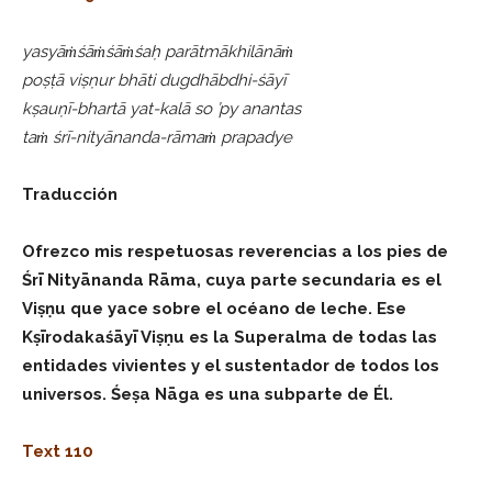
yasyāṁśāṁśāṁśaḥ parātmākhilānāṁ
poṣṭā viṣṇur bhāti dugdhābdhi-śāyī
kṣauṇī-bhartā yat-kalā so ’py anantas
taṁ śrī-nityānanda-rāmaṁ prapadye
Traducción
Ofrezco mis respetuosas reverencias a los pies de
Śrī Nityānanda Rāma, cuya parte secundaria es el
Viṣṇu que yace sobre el océano de leche. Ese
Kṣīrodakaśāyī Viṣṇu es la Superalma de todas las
entidades vivientes y el sustentador de todos los
universos. Śeṣa Nāga es una subparte de Él.
Text 110