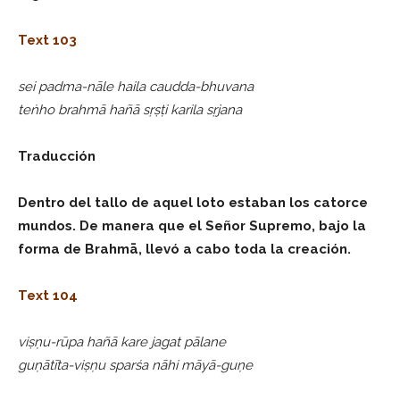
Text 103
sei padma-nāle haila caudda-bhuvana
teṅho brahmā hañā sṛṣṭi karila sṛjana
Traducción
Dentro del tallo de aquel loto estaban los catorce
mundos. De manera que el Señor Supremo, bajo la
forma de Brahmā, llevó a cabo toda la creación.
Text 104
viṣṇu-rūpa hañā kare jagat pālane
guṇātīta-viṣṇu sparśa nāhi māyā-guṇe