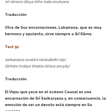
śrī-rāmera dāsya tiṅho kaila anukṣaṇa
Traducción
Otra de Sus encarnaciones, Lakṣmaṇa, que es muy
hermoso y opulento, sirve siempre a Śrī Rāma.
Text 91
saṅkarṣaṇa-avatāra kāraṇābdhi-śāyī
tāṅhāra hṛdaye bhakta-bhāva anuyāyī
Traducción
El Viṣṇu que yace en el océano Causal es una
encarnación de Śrī Saṅkarṣaṇa y, en consecuencia, la
emoción de ser un devoto está siempre en Su