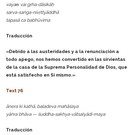
vayaṁ vai gṛha-dāsikāḥ
sarva-saṅga-nivṛttyāddhā
tapasā ca babhūvima
Traducción
«Debido a las austeridades y a la renunciación a
todo apego, nos hemos convertido en las sirvientas
de la casa de la Suprema Personalidad de Dios, que
está satisfecho en Sí mismo.»
Text 76
ānera ki kathā, baladeva mahāśaya
yāṅra bhāva — śuddha-sakhya-vātsalyādi-maya
Traducción