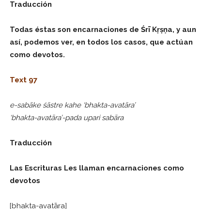
Traducción
Todas éstas son encarnaciones de Śrī Kṛṣṇa, y aun
así, podemos ver, en todos los casos, que actúan
como devotos.
Text 97
e-sabāke śāstre kahe ‘bhakta-avatāra’
‘bhakta-avatāra’-pada upari sabāra
Traducción
Las Escrituras Les llaman encarnaciones como
devotos
[bhakta-avatāra]