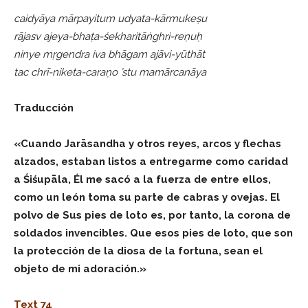
caidyāya mārpayitum udyata-kārmukeṣu
rājasv ajeya-bhaṭa-śekharitāṅghri-reṇuḥ
ninye mṛgendra iva bhāgam ajāvi-yūthāt
tac chrī-niketa-caraṇo ’stu mamārcanāya
Traducción
«Cuando Jarāsandha y otros reyes, arcos y flechas
alzados, estaban listos a entregarme como caridad
a Śiśupāla, Él me sacó a la fuerza de entre ellos,
como un león toma su parte de cabras y ovejas. El
polvo de Sus pies de loto es, por tanto, la corona de
soldados invencibles. Que esos pies de loto, que son
la protección de la diosa de la fortuna, sean el
objeto de mi adoración.»
Text 74