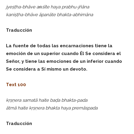
jyeṣṭha-bhāve aṁśīte haya prabhu-jñāna
kaniṣṭha-bhāve āpanāte bhakta-abhimāna
Traducción
La fuente de todas las encarnaciones tiene la
emoción de un superior cuando Él Se considera el
Señor, y tiene las emociones de un inferior cuando
Se considera a Sí mismo un devoto.
Text 100
kṛṣṇera samatā haite baḍa bhakta-pada
ātmā haite kṛṣṇera bhakta haya premāspada
Traducción