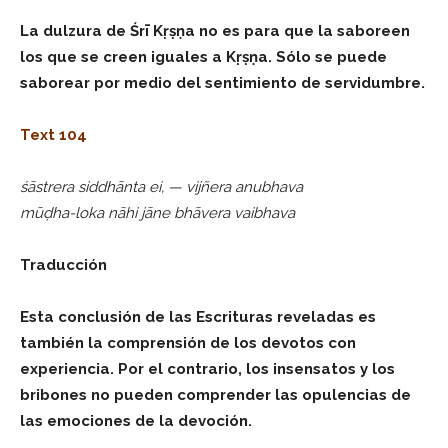
La dulzura de Śrī Kṛṣṇa no es para que la saboreen
los que se creen iguales a Kṛṣṇa. Sólo se puede
saborear por medio del sentimiento de servidumbre.
Text 104
śāstrera siddhānta ei, — vijñera anubhava
mūḍha-loka nāhi jāne bhāvera vaibhava
Traducción
Esta conclusión de las Escrituras reveladas es
también la comprensión de los devotos con
experiencia. Por el contrario, los insensatos y los
bribones no pueden comprender las opulencias de
las emociones de la devoción.