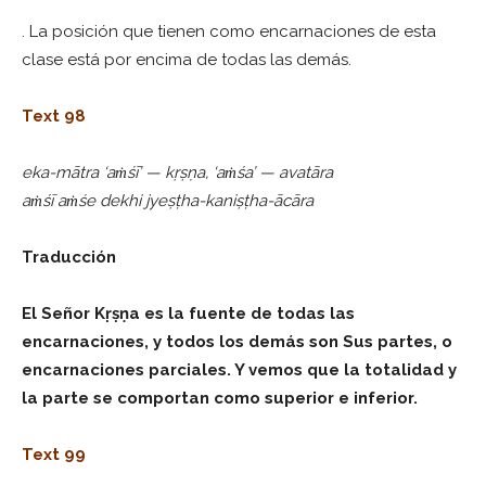
. La posición que tienen como encarnaciones de esta
clase está por encima de todas las demás.
Text 98
eka-mātra ‘aṁśī’ — kṛṣṇa, ‘aṁśa’ — avatāra
aṁśī aṁśe dekhi jyeṣṭha-kaniṣṭha-ācāra
Traducción
El Señor Kṛṣṇa es la fuente de todas las
encarnaciones, y todos los demás son Sus partes, o
encarnaciones parciales. Y vemos que la totalidad y
la parte se comportan como superior e inferior.
Text 99