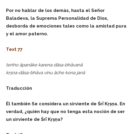
Por no hablar de los demás, hasta el Señor
Baladeva, la Suprema Personalidad de Dios,
desborda de emociones tales como la amistad pura
y el amor paterno.
Text 77
teṅho āpanāke karena dāsa-bhāvanā
kṛṣṇa-dāsa-bhāva vinu āche kona janā
Traducción
Él también Se considera un sirviente de Śrī Kṛṣṇa. En
verdad, ¿quién hay que no tenga esta noción de ser
un sirviente de Śrī Kṛṣṇa?