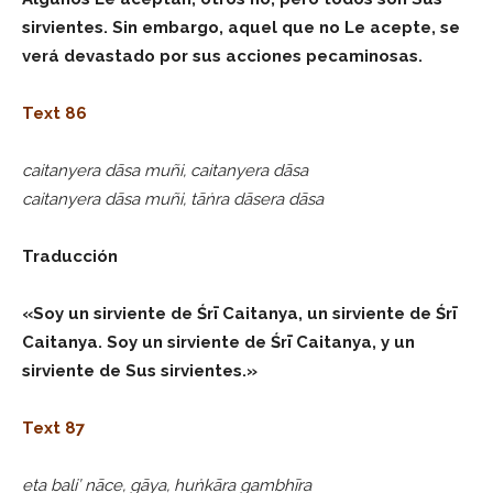
sirvientes. Sin embargo, aquel que no Le acepte, se
verá devastado por sus acciones pecaminosas.
Text 86
caitanyera dāsa muñi, caitanyera dāsa
caitanyera dāsa muñi, tāṅra dāsera dāsa
Traducción
«Soy un sirviente de Śrī Caitanya, un sirviente de Śrī
Caitanya. Soy un sirviente de Śrī Caitanya, y un
sirviente de Sus sirvientes.»
Text 87
eta bali’ nāce, gāya, huṅkāra gambhīra