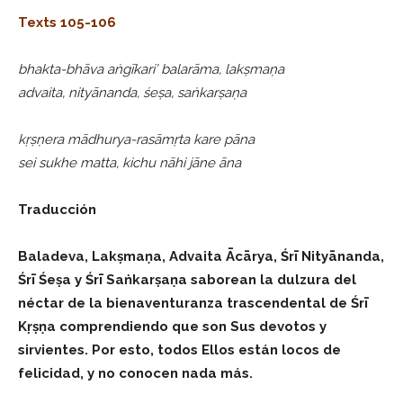
Texts 105-106
bhakta-bhāva aṅgīkari’ balarāma, lakṣmaṇa
advaita, nityānanda, śeṣa, saṅkarṣaṇa
kṛṣṇera mādhurya-rasāmṛta kare pāna
sei sukhe matta, kichu nāhi jāne āna
Traducción
Baladeva, Lakṣmaṇa, Advaita Ācārya, Śrī Nityānanda,
Śrī Śeṣa y Śrī Saṅkarṣaṇa saborean la dulzura del
néctar de la bienaventuranza trascendental de Śrī
Kṛṣṇa comprendiendo que son Sus devotos y
sirvientes. Por esto, todos Ellos están locos de
felicidad, y no conocen nada más.