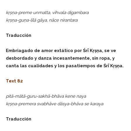
kṛṣṇa-preme unmatta, vihvala digambara
kṛṣṇa-guṇa-līlā gāya, nāce nirantara
Traducción
Embriagado de amor extático por Śrī Kṛṣṇa, se ve
desbordado y danza incesantemente, sin ropa, y
canta las cualidades y los pasatiempos de Śrī Kṛṣṇa.
Text 82
pitā-mātā-guru-sakhā-bhāva kene naya
kṛṣṇa-premera svabhāve dāsya-bhāva se karaya
Traducción