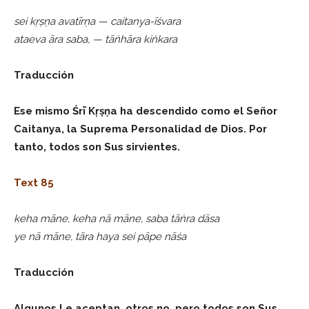
sei kṛṣṇa avatīrṇa — caitanya-īśvara
ataeva āra saba, — tāṅhāra kiṅkara
Traducción
Ese mismo Śrī Kṛṣṇa ha descendido como el Señor
Caitanya, la Suprema Personalidad de Dios. Por
tanto, todos son Sus sirvientes.
Text 85
keha māne, keha nā māne, saba tāṅra dāsa
ye nā māne, tāra haya sei pāpe nāśa
Traducción
Algunos Le aceptan, otros no, pero todos son Sus