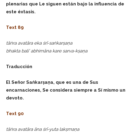
plenarias que Le siguen están bajo la influencia de
este éxtasis.
Text 89
tāṅra avatāra eka śrī-saṅkarṣaṇa
bhakta bali’ abhimāna kare sarva-kṣaṇa
Traducción
El Señor Saṅkarṣaṇa, que es una de Sus
encarnaciones, Se considera siempre a Sí mismo un
devoto.
Text 90
tāṅra avatāra āna śrī-yuta lakṣmaṇa