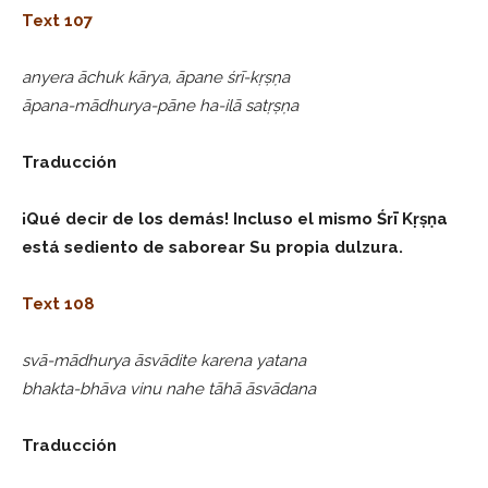
Text 107
anyera āchuk kārya, āpane śrī-kṛṣṇa
āpana-mādhurya-pāne ha-ilā satṛṣṇa
Traducción
¡Qué decir de los demás! Incluso el mismo Śrī Kṛṣṇa
está sediento de saborear Su propia dulzura.
Text 108
svā-mādhurya āsvādite karena yatana
bhakta-bhāva vinu nahe tāhā āsvādana
Traducción