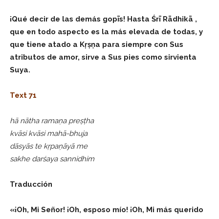
¡Qué decir de las demás gopīs! Hasta Śrī Rādhikā ,
que en todo aspecto es la más elevada de todas, y
que tiene atado a Kṛṣṇa para siempre con Sus
atributos de amor, sirve a Sus pies como sirvienta
Suya.
Text 71
hā nātha ramaṇa preṣṭha
kvāsi kvāsi mahā-bhuja
dāsyās te kṛpaṇāyā me
sakhe darśaya sannidhim
Traducción
«¡Oh, Mi Señor! ¡Oh, esposo mío! ¡Oh, Mi más querido