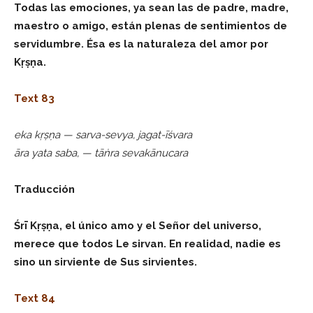
Todas las emociones, ya sean las de padre, madre,
maestro o amigo, están plenas de sentimientos de
servidumbre. Ésa es la naturaleza del amor por
Kṛṣṇa.
Text 83
eka kṛṣṇa — sarva-sevya, jagat-īśvara
āra yata saba, — tāṅra sevakānucara
Traducción
Śrī Kṛṣṇa, el único amo y el Señor del universo,
merece que todos Le sirvan. En realidad, nadie es
sino un sirviente de Sus sirvientes.
Text 84