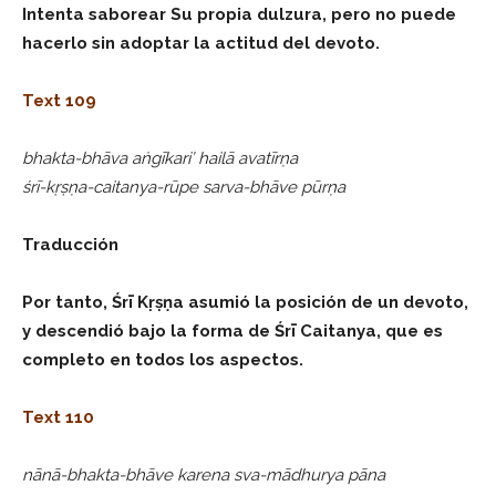
Intenta saborear Su propia dulzura, pero no puede
hacerlo sin adoptar la actitud del devoto.
Text 109
bhakta-bhāva aṅgīkari’ hailā avatīrṇa
śrī-kṛṣṇa-caitanya-rūpe sarva-bhāve pūrṇa
Traducción
Por tanto, Śrī Kṛṣṇa asumió la posición de un devoto,
y descendió bajo la forma de Śrī Caitanya, que es
completo en todos los aspectos.
Text 110
nānā-bhakta-bhāve karena sva-mādhurya pāna