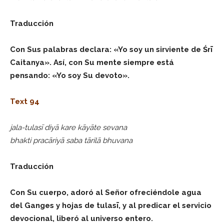
Traducción
Con Sus palabras declara: «Yo soy un sirviente de Śrī
Caitanya». Así, con Su mente siempre está
pensando: «Yo soy Su devoto».
Text 94
jala-tulasī diyā kare kāyāte sevana
bhakti pracāriyā saba tārilā bhuvana
Traducción
Con Su cuerpo, adoró al Señor ofreciéndole agua
del Ganges y hojas de tulasī, y al predicar el servicio
devocional, liberó al universo entero.