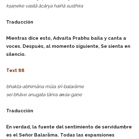
kṣaṇeke vasilā ācārya haiñā susthira
Traducción
Mientras dice esto, Advaita Prabhu baila y canta a
voces. Después, al momento siguiente, Se sienta en
silencio.
Text 88
bhakta-abhimāna mūla śrī-balarāme
sei bhāve anugata tāṅra aṁśa-gaṇe
Traducción
En verdad, la fuente del sentimiento de servidumbre
es el Señor Balarāma. Todas las expansiones