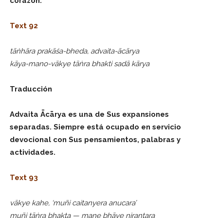
corazón.
Text 92
tāṅhāra prakāśa-bheda, advaita-ācārya
kāya-mano-vākye tāṅra bhakti sadā kārya
Traducción
Advaita Ācārya es una de Sus expansiones
separadas. Siempre está ocupado en servicio
devocional con Sus pensamientos, palabras y
actividades.
Text 93
vākye kahe, ‘muñi caitanyera anucara’
muñi tāṅra bhakta — mane bhāve nirantara