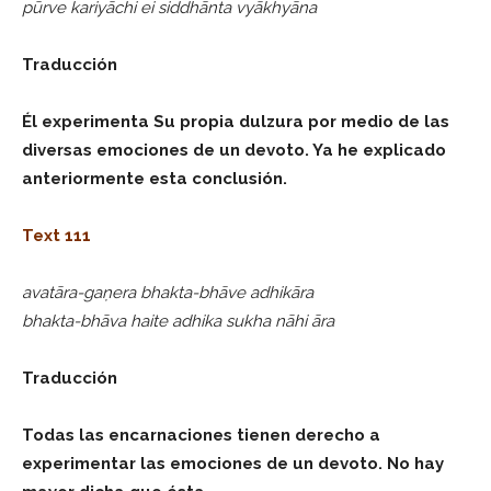
pūrve kariyāchi ei siddhānta vyākhyāna
Traducción
Él experimenta Su propia dulzura por medio de las
diversas emociones de un devoto. Ya he explicado
anteriormente esta conclusión.
Text 111
avatāra-gaṇera bhakta-bhāve adhikāra
bhakta-bhāva haite adhika sukha nāhi āra
Traducción
Todas las encarnaciones tienen derecho a
experimentar las emociones de un devoto. No hay