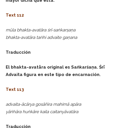
mayor dicha que ésta.
Text 112
mūla bhakta-avatāra śrī-saṅkarṣaṇa
bhakta-avatāra taṅhi advaite gaṇana
Traducción
El bhakta-avatāra original es Saṅkarśaṇa. Śrī
Advaita figura en este tipo de encarnación.
Text 113
advaita-ācārya gosāñira mahimā apāra
yāṅhāra huṅkāre kaila caitanyāvatāra
Traducción