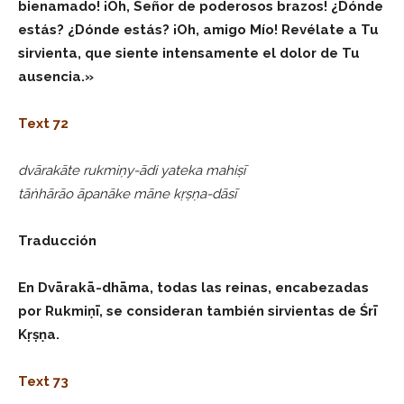
bienamado! ¡Oh, Señor de poderosos brazos! ¿Dónde
estás? ¿Dónde estás? ¡Oh, amigo Mío! Revélate a Tu
sirvienta, que siente intensamente el dolor de Tu
ausencia.»
Text 72
dvārakāte rukmiṇy-ādi yateka mahiṣī
tāṅhārāo āpanāke māne kṛṣṇa-dāsī
Traducción
En Dvārakā-dhāma, todas las reinas, encabezadas
por Rukmiṇī, se consideran también sirvientas de Śrī
Kṛṣṇa.
Text 73