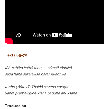
Texts 69-70
tāṅ-sabāra kathā rahu, — śrīmatī rādhikā
sabā haite sakalāṁśe parama-adhikā
teṅho yāṅra dāsī haiñā sevena caraṇa
yāṅra prema-guṇe kṛṣṇa baddha anukṣaṇa
Traducción