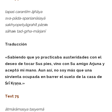
tapaś carantīm ājñāya
sva-pāda-sparśanāśayā
sakhyopetyāgrahīt pāṇiṁ
sāhaṁ tad-gṛha-mārjanī
Traducción
«Sabiendo que yo practicaba austeridades con el
deseo de tocar Sus pies, vino con Su amigo Arjuna y
aceptó mi mano. Aun así, no soy más que una
sirvienta ocupada en barrer el suelo de la casa de
Śrī Kṛṣṇa.»
Text 75
ātmārāmasya tasyemā