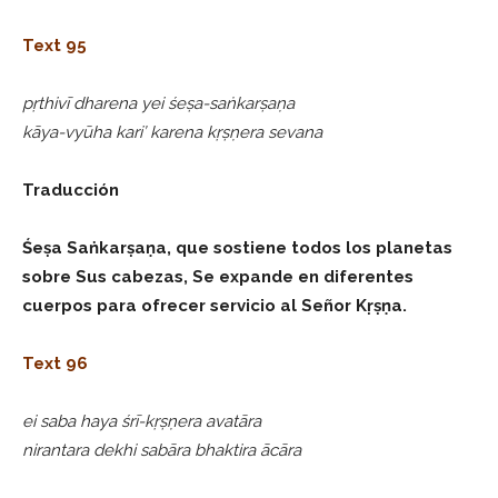
Text 95
pṛthivī dharena yei śeṣa-saṅkarṣaṇa
kāya-vyūha kari’ karena kṛṣṇera sevana
Traducción
Śeṣa Saṅkarṣaṇa, que sostiene todos los planetas
sobre Sus cabezas, Se expande en diferentes
cuerpos para ofrecer servicio al Señor Kṛṣṇa.
Text 96
ei saba haya śrī-kṛṣṇera avatāra
nirantara dekhi sabāra bhaktira ācāra