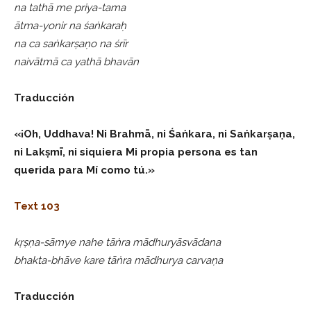
na tathā me priya-tama
ātma-yonir na śaṅkaraḥ
na ca saṅkarṣaṇo na śrīr
naivātmā ca yathā bhavān
Traducción
«¡Oh, Uddhava! Ni Brahmā, ni Śaṅkara, ni Saṅkarṣaṇa,
ni Lakṣmī, ni siquiera Mi propia persona es tan
querida para Mí como tú.»
Text 103
kṛṣṇa-sāmye nahe tāṅra mādhuryāsvādana
bhakta-bhāve kare tāṅra mādhurya carvaṇa
Traducción