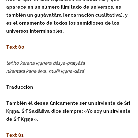
aparece en un número ilimitado de universos, es
también un guṇāvatāra [encarnación cualitativa], y
es el ornamento de todos los semidioses de los
universos interminables.
Text 80
teṅho karena kṛṣṇera dāsya-pratyāśa
nirantara kahe śiva, ‘muñi kṛṣṇa-dāsa’
Traducción
También él desea únicamente ser un sirviente de Śrī
Kṛṣṇa. Śrī Sadāśiva dice siempre: «Yo soy un sirviente
de Śrī Kṛṣṇa».
Text 81