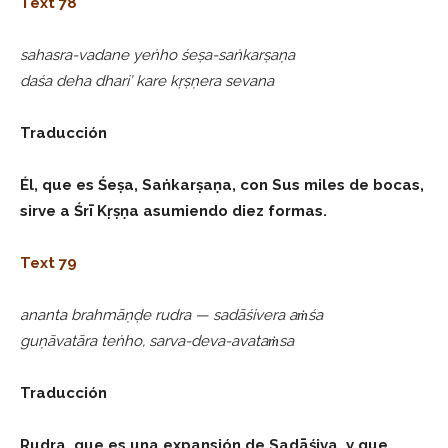
Text 78
sahasra-vadane yeṅho śeṣa-saṅkarṣaṇa
daśa deha dhari’ kare kṛṣṇera sevana
Traducción
Él, que es Śeṣa, Saṅkarṣaṇa, con Sus miles de bocas,
sirve a Śrī Kṛṣṇa asumiendo diez formas.
Text 79
ananta brahmāṇḍe rudra — sadāśivera aṁśa
guṇāvatāra teṅho, sarva-deva-avataṁsa
Traducción
Rudra, que es una expansión de Sadāśiva, y que