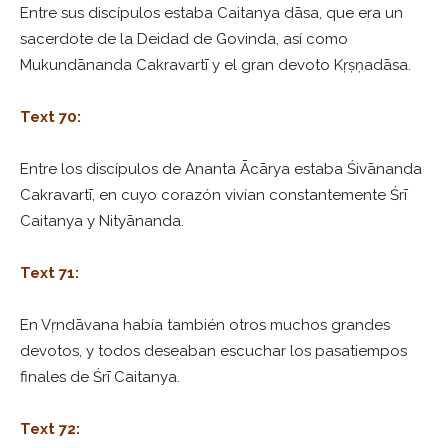
Entre sus discípulos estaba Caitanya dāsa, que era un
sacerdote de la Deidad de Govinda, así como
Mukundānanda Cakravartī y el gran devoto Kṛṣṇadāsa.
Text 70:
Entre los discípulos de Ananta Ācārya estaba Śivānanda
Cakravartī, en cuyo corazón vivían constantemente Śrī
Caitanya y Nityānanda.
Text 71:
En Vṛndāvana había también otros muchos grandes
devotos, y todos deseaban escuchar los pasatiempos
finales de Śrī Caitanya.
Text 72: