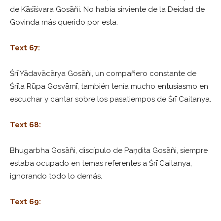
de Kāśīśvara Gosāñi. No había sirviente de la Deidad de
Govinda más querido por esta.
Text 67:
Śrī Yādavācārya Gosāñi, un compañero constante de
Śrīla Rūpa Gosvāmī, también tenía mucho entusiasmo en
escuchar y cantar sobre los pasatiempos de Śrī Caitanya.
Text 68:
Bhugarbha Gosāñi, discípulo de Paṇḍita Gosāñi, siempre
estaba ocupado en temas referentes a Śrī Caitanya,
ignorando todo lo demás.
Text 69: