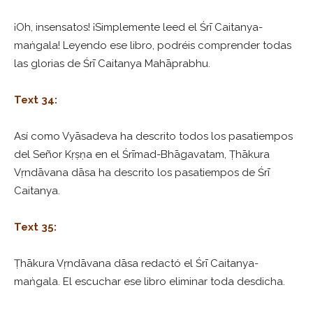
¡Oh, insensatos! ¡Simplemente leed el Śrī Caitanya-
maṅgala! Leyendo ese libro, podréis comprender todas
las glorias de Śrī Caitanya Mahāprabhu.
Text 34:
Así como Vyāsadeva ha descrito todos los pasatiempos
del Señor Kṛṣṇa en el Śrīmad-Bhāgavatam, Ṭhākura
Vṛndāvana dāsa ha descrito los pasatiempos de Śrī
Caitanya.
Text 35:
Ṭhākura Vṛndāvana dāsa redactó el Śrī Caitanya-
maṅgala. El escuchar ese libro eliminar toda desdicha.