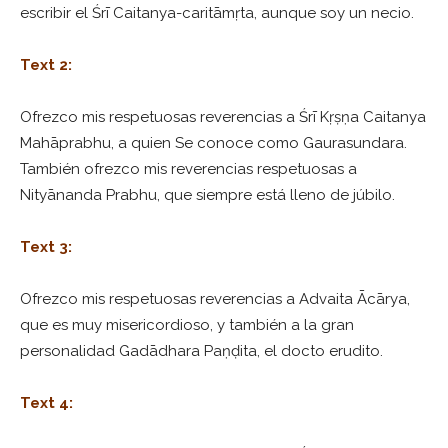
escribir el Śrī Caitanya-caritāmṛta, aunque soy un necio.
Text 2:
Ofrezco mis respetuosas reverencias a Śrī Kṛṣṇa Caitanya
Mahāprabhu, a quien Se conoce como Gaurasundara.
También ofrezco mis reverencias respetuosas a
Nityānanda Prabhu, que siempre está lleno de júbilo.
Text 3:
Ofrezco mis respetuosas reverencias a Advaita Ācārya,
que es muy misericordioso, y también a la gran
personalidad Gadādhara Paṇḍita, el docto erudito.
Text 4: