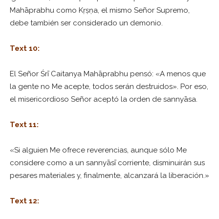
Mahāprabhu como Kṛṣṇa, el mismo Señor Supremo,
debe también ser considerado un demonio.
Text 10:
El Señor Śrī Caitanya Mahāprabhu pensó: «A menos que
la gente no Me acepte, todos serán destruidos». Por eso,
el misericordioso Señor aceptó la orden de sannyāsa.
Text 11:
«Si alguien Me ofrece reverencias, aunque sólo Me
considere como a un sannyāsī corriente, disminuirán sus
pesares materiales y, finalmente, alcanzará la liberación.»
Text 12: