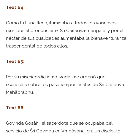
Text 64:
Como la Luna llena, iluminaba a todos los vaiṣṇavas
reunidos al pronunciar el Śrī Caitanya-maṅgala, y por el
néctar de sus cualidades aumentaba la bienaventuranza
trascendental de todos ellos.
Text 65:
Por su misericordia inmotivada, me ordenó que
escribiese sobre los pasatiempos finales de Śrī Caitanya
Mahāprabhu.
Text 66:
Govinda Gosāñi, el sacerdote que se ocupaba del
servicio de Śrī Govinda en Vṛndāvana, era un discípulo