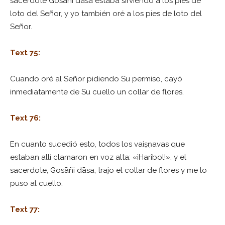
sacerdote Gosāñi dāsa estaba sirviendo a los pies de
loto del Señor, y yo también oré a los pies de loto del
Señor.
Text 75:
Cuando oré al Señor pidiendo Su permiso, cayó
inmediatamente de Su cuello un collar de flores.
Text 76:
En cuanto sucedió esto, todos los vaiṣṇavas que
estaban allí clamaron en voz alta: «¡Haribol!», y el
sacerdote, Gosāñi dāsa, trajo el collar de flores y me lo
puso al cuello.
Text 77: