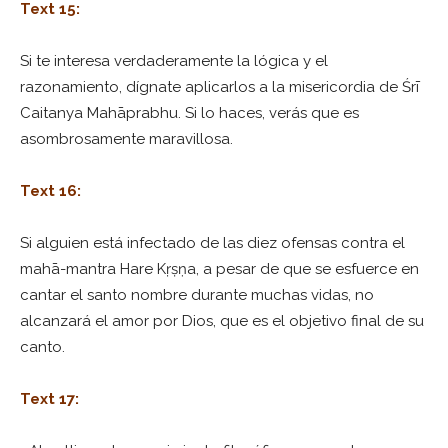
Text 15:
Si te interesa verdaderamente la lógica y el
razonamiento, dígnate aplicarlos a la misericordia de Śrī
Caitanya Mahāprabhu. Si lo haces, verás que es
asombrosamente maravillosa.
Text 16:
Si alguien está infectado de las diez ofensas contra el
mahā-mantra Hare Kṛṣṇa, a pesar de que se esfuerce en
cantar el santo nombre durante muchas vidas, no
alcanzará el amor por Dios, que es el objetivo final de su
canto.
Text 17: