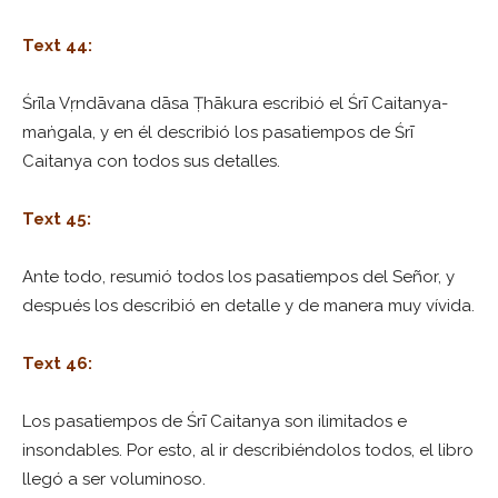
Text 44:
Śrīla Vṛndāvana dāsa Ṭhākura escribió el Śrī Caitanya-
maṅgala, y en él describió los pasatiempos de Śrī
Caitanya con todos sus detalles.
Text 45:
Ante todo, resumió todos los pasatiempos del Señor, y
después los describió en detalle y de manera muy vívida.
Text 46:
Los pasatiempos de Śrī Caitanya son ilimitados e
insondables. Por esto, al ir describiéndolos todos, el libro
llegó a ser voluminoso.