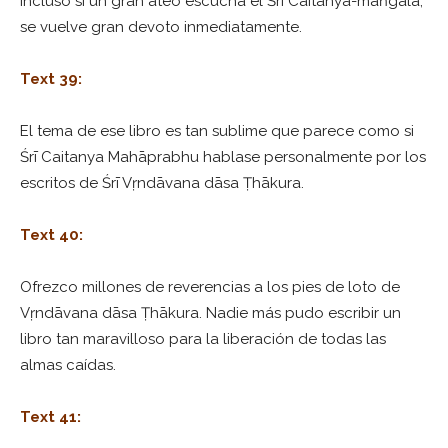
Incluso si un gran ateo escucha el Śrī Caitanya-maṅgala,
se vuelve gran devoto inmediatamente.
Text 39:
El tema de ese libro es tan sublime que parece como si
Śrī Caitanya Mahāprabhu hablase personalmente por los
escritos de Śrī Vṛndāvana dāsa Ṭhākura.
Text 40:
Ofrezco millones de reverencias a los pies de loto de
Vṛndāvana dāsa Ṭhākura. Nadie más pudo escribir un
libro tan maravilloso para la liberación de todas las
almas caídas.
Text 41: