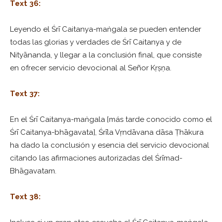
Text 36:
Leyendo el Śrī Caitanya-maṅgala se pueden entender
todas las glorias y verdades de Śrī Caitanya y de
Nityānanda, y llegar a la conclusión final, que consiste
en ofrecer servicio devocional al Señor Kṛṣṇa.
Text 37:
En el Śrī Caitanya-maṅgala [más tarde conocido como el
Śrī Caitanya-bhāgavata], Śrīla Vṛndāvana dāsa Ṭhākura
ha dado la conclusión y esencia del servicio devocional
citando las afirmaciones autorizadas del Śrīmad-
Bhāgavatam.
Text 38: