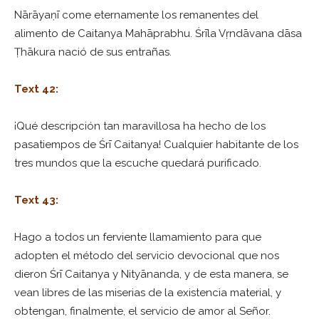
Nārāyaṇī come eternamente los remanentes del
alimento de Caitanya Mahāprabhu. Śrīla Vṛndāvana dāsa
Ṭhākura nació de sus entrañas.
Text 42:
¡Qué descripción tan maravillosa ha hecho de los
pasatiempos de Śrī Caitanya! Cualquier habitante de los
tres mundos que la escuche quedará purificado.
Text 43:
Hago a todos un ferviente llamamiento para que
adopten el método del servicio devocional que nos
dieron Śrī Caitanya y Nityānanda, y de esta manera, se
vean libres de las miserias de la existencia material, y
obtengan, finalmente, el servicio de amor al Señor.