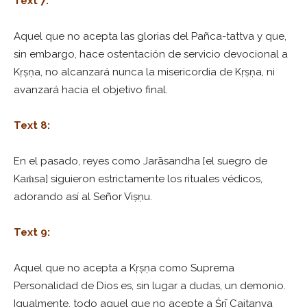
Text 7:
Aquel que no acepta las glorias del Pañca-tattva y que,
sin embargo, hace ostentación de servicio devocional a
Kṛṣṇa, no alcanzará nunca la misericordia de Kṛṣṇa, ni
avanzará hacia el objetivo final.
Text 8:
En el pasado, reyes como Jarāsandha [el suegro de
Kaṁsa] siguieron estrictamente los rituales védicos,
adorando así al Señor Viṣṇu.
Text 9:
Aquel que no acepta a Kṛṣṇa como Suprema
Personalidad de Dios es, sin lugar a dudas, un demonio.
Igualmente, todo aquel que no acepte a Śrī Caitanya