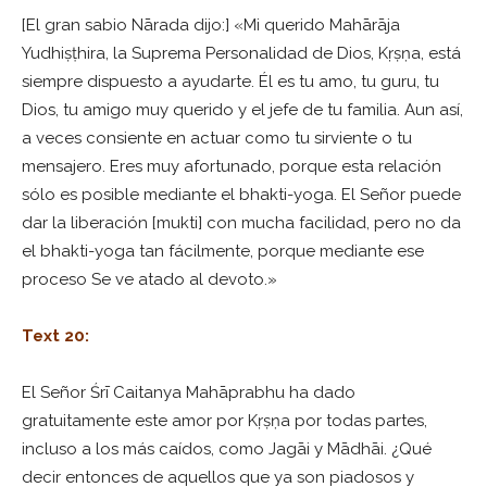
[El gran sabio Nārada dijo:] «Mi querido Mahārāja
Yudhiṣṭhira, la Suprema Personalidad de Dios, Kṛṣṇa, está
siempre dispuesto a ayudarte. Él es tu amo, tu guru, tu
Dios, tu amigo muy querido y el jefe de tu familia. Aun así,
a veces consiente en actuar como tu sirviente o tu
mensajero. Eres muy afortunado, porque esta relación
sólo es posible mediante el bhakti-yoga. El Señor puede
dar la liberación [mukti] con mucha facilidad, pero no da
el bhakti-yoga tan fácilmente, porque mediante ese
proceso Se ve atado al devoto.»
Text 20:
El Señor Śrī Caitanya Mahāprabhu ha dado
gratuitamente este amor por Kṛṣṇa por todas partes,
incluso a los más caídos, como Jagāi y Mādhāi. ¿Qué
decir entonces de aquellos que ya son piadosos y