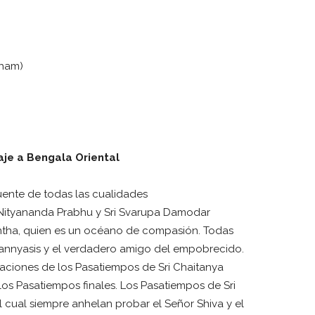
Dham)
aje a Bengala Oriental
 fuente de todas las cualidades
ri Nityananda Prabhu y Sri Svarupa Damodar
untha, quien es un océano de compasión. Todas
s sannyasis y el verdadero amigo del empobrecido.
raciones de los Pasatiempos de Sri Chaitanya
 los Pasatiempos finales. Los Pasatiempos de Sri
l cual siempre anhelan probar el Señor Shiva y el