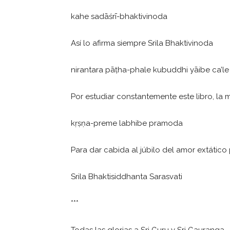
kahe sadāśrī-bhaktivinoda
Así lo afirma siempre Srila Bhaktivinoda
nirantara pāṭha-phale kubuddhi yāibe ca’le
Por estudiar constantemente este libro, la
kṛṣṇa-preme labhibe pramoda
Para dar cabida al júbilo del amor extático
Srila Bhaktisiddhanta Sarasvati
***