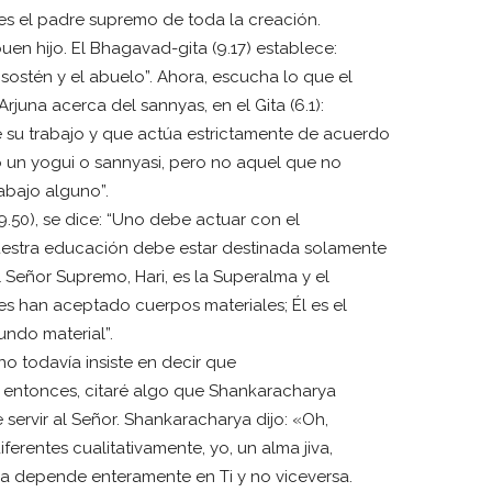
a es el padre supremo de toda la creación.
en hijo. El Bhagavad-gita (9.17) establece:
 sostén y el abuelo”. Ahora, escucha lo que el
juna acerca del sannyas, en el Gita (6.1):
e su trabajo y que actúa estrictamente de acuerdo
o un yogui o sannyasi, pero no aquel que no
abajo alguno”.
50), se dice: “Uno debe actuar con el
Nuestra educación debe estar destinada solamente
l Señor Supremo, Hari, es la Superalma y el
es han aceptado cuerpos materiales; Él es el
ndo material”.
uno todavía insiste en decir que
 entonces, citaré algo que Shankaracharya
servir al Señor. Shankaracharya dijo: «Oh,
ferentes cualitativamente, yo, un alma jiva,
cia depende enteramente en Ti y no viceversa.