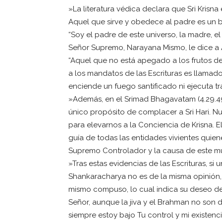
»La literatura védica declara que Sri Krisn
Aquel que sirve y obedece al padre es un bu
“Soy el padre de este universo, la madre, el
Señor Supremo, Narayana Mismo, le dice a Ar
“Aquel que no está apegado a los frutos d
a los mandatos de las Escrituras es llamad
enciende un fuego santificado ni ejecuta tr
»Además, en el Srimad Bhagavatam (4.29.49.
único propósito de complacer a Sri Hari. 
para elevarnos a la Conciencia de Krisna. E
guía de todas las entidades vivientes quien
Supremo Controlador y la causa de este mu
»Tras estas evidencias de las Escrituras, si 
Shankaracharya no es de la misma opinión,
mismo compuso, lo cual indica su deseo de 
Señor, aunque la jiva y el Brahman no son di
siempre estoy bajo Tu control y mi existen