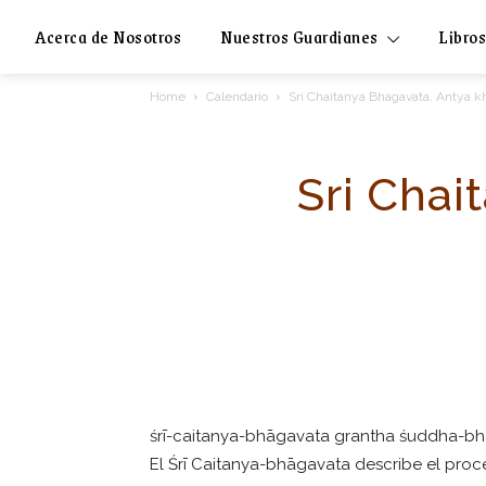
Acerca de Nosotros
Nuestros Guardianes
Libros
Home
Calendario
Sri Chaitanya Bhagavata. Antya k
Sri Chai
śrī-caitanya-bhāgavata grantha śuddha-bh
El Śrī Caitanya-bhāgavata describe el proc