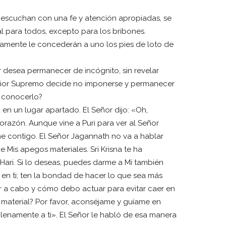
e escuchan con una fe y atención apropiadas, se
al para todos, excepto para los bribones.
tamente le concederán a uno los pies de loto de
 desea permanecer de incógnito, sin revelar
eñor Supremo decide no imponerse y permanecer
á conocerlo?
en un lugar apartado. El Señor dijo: «Oh,
razón. Aunque vine a Puri para ver al Señor
e contigo. El Señor Jagannath no va a hablar
 Mis apegos materiales. Sri Krisna te ha
Hari. Si lo deseas, puedes darme a Mí también
 en ti; ten la bondad de hacer lo que sea más
r a cabo y cómo debo actuar para evitar caer en
 material? Por favor, aconséjame y guíame en
enamente a ti». El Señor le habló de esa manera