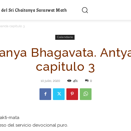
 del Sri Chaitanya Saraswat Math
handa capitulo 3
Calendario
tanya Bhagavata. Ant
capitulo 3
10 julio, 2020
461
0
akti-mata
eso del servicio devocional puro.