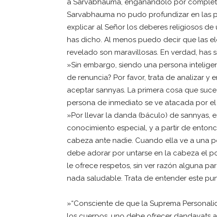
a Sarvabhauma, engañándolo por complet
Sarvabhauma no pudo profundizar en las pa
explicar al Señor los deberes religiosos de
has dicho. Al menos puedo decir que las e
revelado son maravillosas. En verdad, has s
»Sin embargo, siendo una persona inteligen
de renuncia? Por favor, trata de analizar 
aceptar sannyas. La primera cosa que suc
persona de inmediato se ve atacada por el 
»Por llevar la danda (báculo) de sannyas,
conocimiento especial, y a partir de entonc
cabeza ante nadie. Cuando ella ve a una p
debe adorar por untarse en la cabeza el po
le ofrece respetos, sin ver razón alguna pa
nada saludable. Trata de entender este punt
»“Consciente de que la Suprema Personalid
los cuerpos, uno debe ofrecer dandavats a to