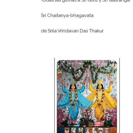
Todas las glorias a Sri Guru y Sri Gauranga
Sri Chaitanya-bhagavata
de Srila Vrindavan Das Thakur