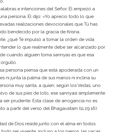
o.
labras e intenciones del Señor. Él empezó a
 una persona. Él dijo: «Yo aprecio todo lo que
levadas realizaciones devocionales que Tú has
ido bendecido por la gracia de Krisna.
te, ¿qué Te impulsó a tomar la orden de vida
y entender lo que realmente debe ser alcanzado por
ede cuando alguien toma sannyas es que esa
orgullo.
 esa persona piensa que está apoderada con un
es ni junta la palma de sus manos ni inclina su
ersona muy santa, a quien, según los Vedas, uno
lvo de sus pies de loto, ese sannyasi simplemente
ra ser prudente. Esta clase de arrogancia no es
o a partir del verso del Bhagavatam (11.29.16):
ad de Dios reside junto con el alma en todos
do ser viviente, incluso a los perros, las vacas,