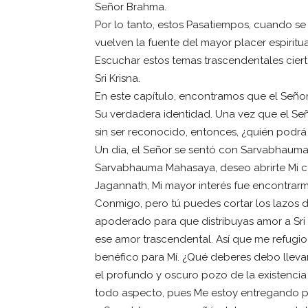
Señor Brahma.
Por lo tanto, estos Pasatiempos, cuando s
vuelven la fuente del mayor placer espiritu
Escuchar estos temas trascendentales cier
Sri Krisna.
En este capítulo, encontramos que el Señor
Su verdadera identidad. Una vez que el S
sin ser reconocido, entonces, ¿quién podr
Un día, el Señor se sentó con Sarvabhauma 
Sarvabhauma Mahasaya, deseo abrirte Mi co
Jagannath, Mi mayor interés fue encontrarm
Conmigo, pero tú puedes cortar los lazos de
apoderado para que distribuyas amor a Sri 
ese amor trascendental. Así que me refugio
benéfico para Mí. ¿Qué deberes debo lleva
el profundo y oscuro pozo de la existencia
todo aspecto, pues Me estoy entregando pl