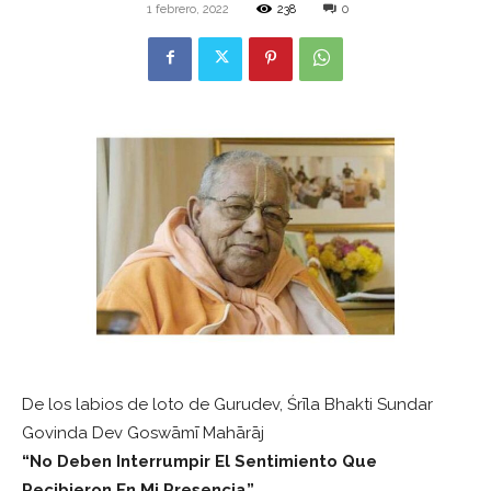
1 febrero, 2022
238
0
De los labios de loto de Gurudev, Śrīla Bhakti Sundar
Govinda Dev Goswāmī Mahārāj
“No Deben Interrumpir El Sentimiento Que
Recibieron En Mi Presencia”