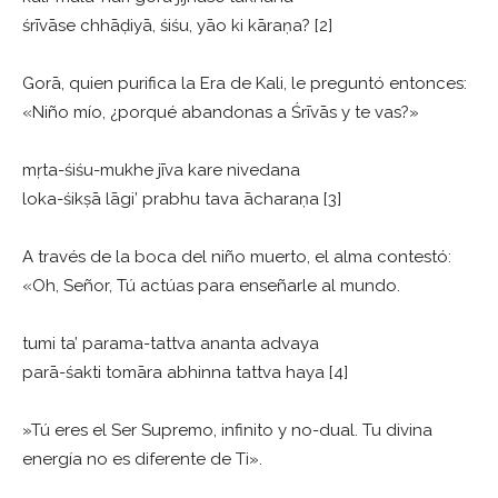
śrīvāse chhāḍiyā, śiśu, yāo ki kāraṇa? [2]
Gorā, quien purifica la Era de Kali, le preguntó entonces:
«Niño mío, ¿porqué abandonas a Śrīvās y te vas?»
mṛta-śiśu-mukhe jīva kare nivedana
loka-śikṣā lāgi’ prabhu tava ācharaṇa [3]
A través de la boca del niño muerto, el alma contestó:
«Oh, Señor, Tú actúas para enseñarle al mundo.
tumi ta’ parama-tattva ananta advaya
parā-śakti tomāra abhinna tattva haya [4]
»Tú eres el Ser Supremo, infinito y no-dual. Tu divina
energía no es diferente de Ti».