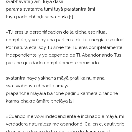
svabhāvataḥ āmi tuyā dāsa
parama svatantra tumi tuyā paratantra āmi
tuyā pada chhāḍi’ sarva-nāśa [1]
«Tú eres la personificación de la dicha espiritual
completa, y yo soy una partícula de Tu energía espiritual.
Por naturaleza, soy Tu sirviente. Tú eres completamente
independiente, y yo dependo de Ti. Abandonando Tus
pies, he quedado completamente arruinado.
svatantra haye yakhana māyā prati kainu mana
sva-svabhāva chhāḍila āmāya
prapañche māyāra bandhe paḍinu karmera dhandhe
karma-chakre āmāre phelāya [2]
»Cuando me volví independiente e inclinado a māyā, mi
verdadera naturaleza me abandonó. Caí en el cautiverio
de māyā y dentro de la confusión del karma en el