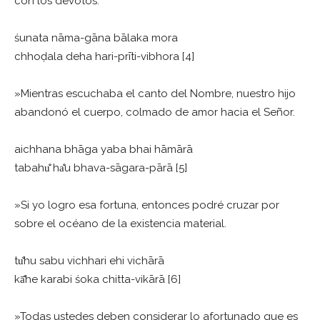
con los devotos.
śunata nāma-gāna bālaka mora
chhoḍala deha hari-prīti-vibhora [4]
»Mientras escuchaba el canto del Nombre, nuestro hijo
abandonó el cuerpo, colmado de amor hacia el Señor.
aichhana bhāga yaba bhai hāmārā
tabahu̐ ha̐u bhava-sāgara-pārā [5]
»Si yo logro esa fortuna, entonces podré cruzar por
sobre el océano de la existencia material.
tu̐hu sabu vichhari ehi vichārā
kā̐he karabi śoka chitta-vikārā [6]
»Todas ustedes deben considerar lo afortunado que es