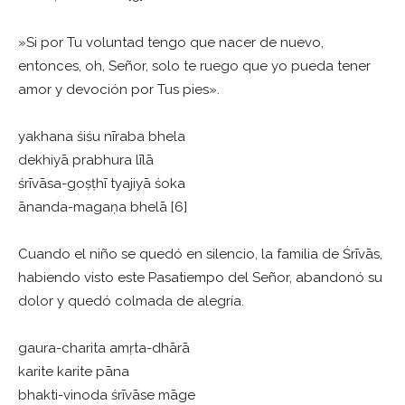
»Si por Tu voluntad tengo que nacer de nuevo,
entonces, oh, Señor, solo te ruego que yo pueda tener
amor y devoción por Tus pies».
yakhana śiśu nīraba bhela
dekhiyā prabhura līlā
śrīvāsa-goṣṭhī tyajiyā śoka
ānanda-magaṇa bhelā [6]
Cuando el niño se quedó en silencio, la familia de Śrīvās,
habiendo visto este Pasatiempo del Señor, abandonó su
dolor y quedó colmada de alegría.
gaura-charita amṛta-dhārā
karite karite pāna
bhakti-vinoda śrīvāse māge