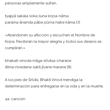
personas simplemente sufren.
tyajiyā sakala śoka śuna kṛṣṇa-nāma
parama ānanda pābe pūrṇa habe kāma [7]
»Abandonen su aflicción y escuchen el Nombre de
Kṛṣṇa. Recibirán la mayor alegría y todos sus deseos se
cumplirán.»
bhakati-vinoda māge śrīvāsa-charaṇe
ātma-nivedana-śakti jīvane maraṇe [8]
A los pies de Śrīvās, Bhakti Vinod mendiga la
determinación para entregarse en la vida y en la muerte.
4a. canción