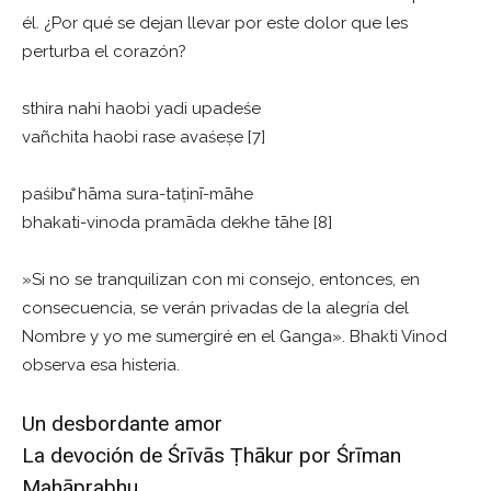
él. ¿Por qué se dejan llevar por este dolor que les
perturba el corazón?
sthira nahi haobi yadi upadeśe
vañchita haobi rase avaśeṣe [7]
paśibu̐ hāma sura-taṭinī-māhe
bhakati-vinoda pramāda dekhe tāhe [8]
»Si no se tranquilizan con mi consejo, entonces, en
consecuencia, se verán privadas de la alegría del
Nombre y yo me sumergiré en el Ganga». Bhakti Vinod
observa esa histeria.
Un desbordante amor
La devoción de Śrīvās Ṭhākur por Śrīman
Mahāprabhu.