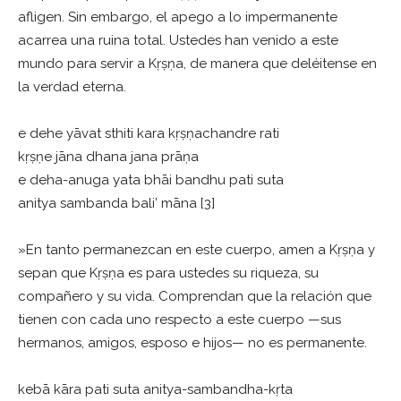
afligen. Sin embargo, el apego a lo impermanente
acarrea una ruina total. Ustedes han venido a este
mundo para servir a Kṛṣṇa, de manera que deléitense en
la verdad eterna.
e dehe yāvat sthiti kara kṛṣṇachandre rati
kṛṣṇe jāna dhana jana prāṇa
e deha-anuga yata bhāi bandhu pati suta
anitya sambanda bali’ māna [3]
»En tanto permanezcan en este cuerpo, amen a Kṛṣṇa y
sepan que Kṛṣṇa es para ustedes su riqueza, su
compañero y su vida. Comprendan que la relación que
tienen con cada uno respecto a este cuerpo —sus
hermanos, amigos, esposo e hijos— no es permanente.
kebā kāra pati suta anitya-sambandha-kṛta