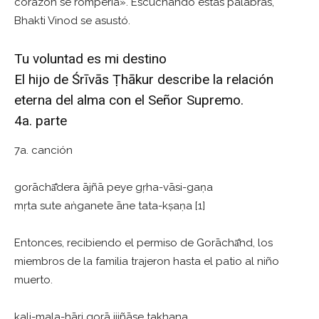
corazón se rompería». Escuchando estas palabras,
Bhakti Vinod se asustó.
Tu voluntad es mi destino
El hijo de Śrīvās Ṭhākur describe la relación
eterna del alma con el Señor Supremo.
4a. parte
7a. canción
gorāchā̐dera ājñā peye gṛha-vāsi-gaṇa
mṛta sute aṅganete āne tata-kṣaṇa [1]
Entonces, recibiendo el permiso de Gorāchā̐nd, los
miembros de la familia trajeron hasta el patio al niño
muerto.
kali-mala-hāri gorā jijñāse takhana