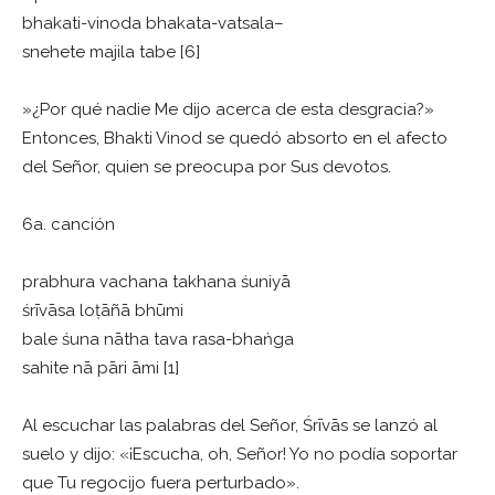
bhakati-vinoda bhakata-vatsala–
snehete majila tabe [6]
»¿Por qué nadie Me dijo acerca de esta desgracia?»
Entonces, Bhakti Vinod se quedó absorto en el afecto
del Señor, quien se preocupa por Sus devotos.
6a. canción
prabhura vachana takhana śuniyā
śrīvāsa loṭāñā bhūmi
bale śuna nātha tava rasa-bhaṅga
sahite nā pāri āmi [1]
Al escuchar las palabras del Señor, Śrīvās se lanzó al
suelo y dijo: «¡Escucha, oh, Señor! Yo no podía soportar
que Tu regocijo fuera perturbado».