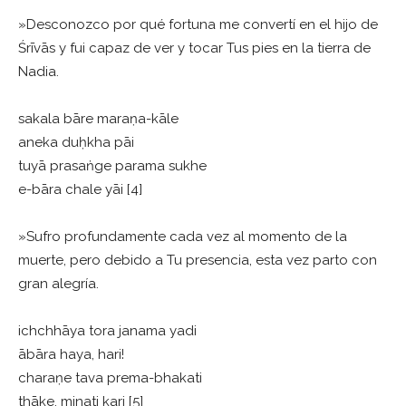
»Desconozco por qué fortuna me convertí en el hijo de
Śrīvās y fui capaz de ver y tocar Tus pies en la tierra de
Nadia.
sakala bāre maraṇa-kāle
aneka duḥkha pāi
tuyā prasaṅge parama sukhe
e-bāra chale yāi [4]
»Sufro profundamente cada vez al momento de la
muerte, pero debido a Tu presencia, esta vez parto con
gran alegría.
ichchhāya tora janama yadi
ābāra haya, hari!
charaṇe tava prema-bhakati
thāke, minati kari [5]