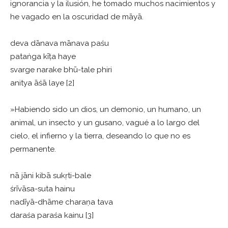
ignorancia y la ilusión, he tomado muchos nacimientos y
he vagado en la oscuridad de māyā.
deva dānava mānava paśu
pataṅga kīṭa haye
svarge narake bhū-tale phiri
anitya āśā laye [2]
»Habiendo sido un dios, un demonio, un humano, un
animal, un insecto y un gusano, vagué a lo largo del
cielo, el infierno y la tierra, deseando lo que no es
permanente.
nā jāni kibā sukṛti-bale
śrīvāsa-suta hainu
nadīyā-dhāme charaṇa tava
daraśa paraśa kainu [3]