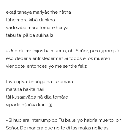
ekaṭi tanaya mariyāchhe nātha
tāhe mora kibā duḥkha
yadi saba mare tomāre heriyā
tabu ta’ pāiba sukha [2]
«Uno de mis hijos ha muerto, oh, Señor, pero ¿porqué
eso debería entristecerme? Si todos ellos mueren
viéndote, entonces, yo me sentiré feliz.
tava nṛtya-bhaṅga ha-ile āmāra
maraṇa ha-ita hari
tāi kusaṁvāda nā dila tomāre
vipada āśaṅkā kari’ [3]
«Si hubiera interrumpido Tu baile, yo habría muerto, oh,
Señor. De manera que no te di las malas noticias,