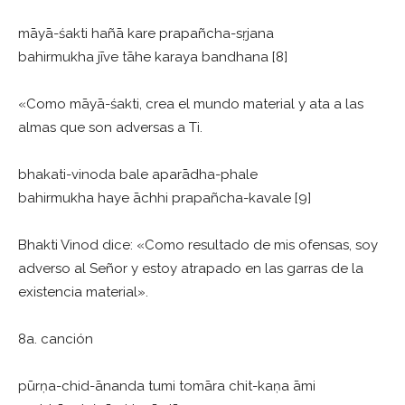
māyā-śakti hañā kare prapañcha-sṛjana
bahirmukha jīve tāhe karaya bandhana [8]
«Como māyā-śakti, crea el mundo material y ata a las
almas que son adversas a Ti.
bhakati-vinoda bale aparādha-phale
bahirmukha haye āchhi prapañcha-kavale [9]
Bhakti Vinod dice: «Como resultado de mis ofensas, soy
adverso al Señor y estoy atrapado en las garras de la
existencia material».
8a. canción
pūrṇa-chid-ānanda tumi tomāra chit-kaṇa āmi