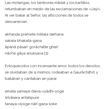
Las mṛdaṅgas, los tambores mādal y los kartālos
retumbaban en medio de las exclamaciones de «¡Jay!»
Al ver bailar al Señor, las aflicciones de todos se
desvanecían.
akhaṇḍa premete mātala takhana
sakala bhakata-gaṇa
āpanā pāsari’ gorāchā̐de gheri’
nāche gāya anukṣaṇa [3]
Enloquecidos con incensante amor, todos los devotos
se olvidaban de sí mismos, rodeaban a Gaurāchā̐nd, y
bailaban y cantaban sin parar.
emata samaye daiva-vyādhi-yoge
śrīvāsera antaḥpure
tanaya-viyoge nārī-gaṇa śoke