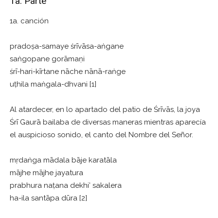
1a. Parte
1a. canción
pradoṣa-samaye śrīvāsa-aṅgane
saṅgopane gorāmaṇi
śrī-hari-kīrtane nāche nānā-raṅge
uṭhila maṅgala-dhvani [1]
Al atardecer, en lo apartado del patio de Śrīvās, la joya
Śrī Gaurā bailaba de diversas maneras mientras aparecía
el auspicioso sonido, el canto del Nombre del Señor.
mṛdaṅga mādala bāje karatāla
mājhe mājhe jayatura
prabhura naṭana dekhi’ sakalera
ha-ila santāpa dūra [2]