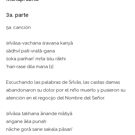
3a. parte
5a. canción
śrīvāsa-vachana śravaṇa kariyā
sādhvī pati-vratā-gaṇa
śoka parihari’ mṛta śiśu rākhi
’hari-rase dila mana [1]
Escuchando las palabras de Śrīvās, las castas damas
abandonaron su dolor por el niño muerto y pusieron su
atención en el regocijo del Nombre del Señor.
śrīvāsa takhana ānande mātiyā
aṅgane āila punaḥ
nāche gorā sane sakala pāsari’