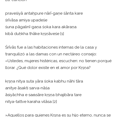
praveśiyā antaḥpure nārī-gaṇe śānta kare
śrīvāsa amiya upadeśe
śuna pāgalinī-gaṇa śoka kara akāraṇa
kibā duḥkha thāke kṛṣṇāveśe [1]
Śrīvās fue a las habitaciones internas de la casa y
tranquilizó a las damas con un nectáreo consejo:
«Ustedes, mujeres histéricas, escuchen: no tienen porqué
llorar. ¿Qué dolor existe en el amor por Kṛṣṇa?
kṛṣṇa nitya suta yāra śoka kabhu nāhi tāra
anitye āsakti sarva-nāśa
āsiyāchha e saṁsāre kṛṣṇa bhajibāra tare
nitya-tattve karaha vilāsa [2]
»Aquellos para quienes Kṛṣṇa es su hijo eterno, nunca se