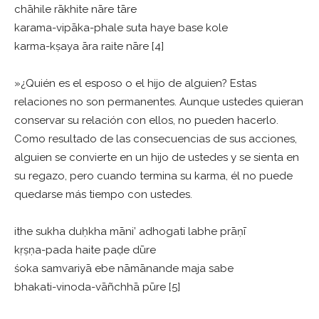
chāhile rākhite nāre tāre
karama-vipāka-phale suta haye base kole
karma-kṣaya āra raite nāre [4]
»¿Quién es el esposo o el hijo de alguien? Estas
relaciones no son permanentes. Aunque ustedes quieran
conservar su relación con ellos, no pueden hacerlo.
Como resultado de las consecuencias de sus acciones,
alguien se convierte en un hijo de ustedes y se sienta en
su regazo, pero cuando termina su karma, él no puede
quedarse más tiempo con ustedes.
ithe sukha duḥkha māni’ adhogati labhe prāṇī
kṛṣṇa-pada haite paḍe dūre
śoka samvariyā ebe nāmānande maja sabe
bhakati-vinoda-vāñchhā pūre [5]