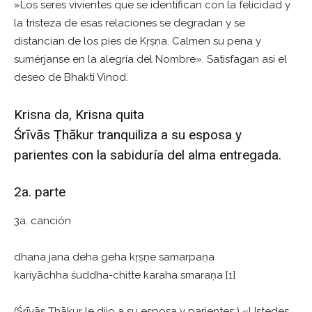
»Los seres vivientes que se identifican con la felicidad y
la tristeza de esas relaciones se degradan y se
distancian de los pies de Kṛṣṇa. Calmen su pena y
sumérjanse en la alegría del Nombre». Satisfagan así el
deseo de Bhakti Vinod.
Krisna da, Krisna quita
Śrīvās Ṭhākur tranquiliza a su esposa y
parientes con la sabiduría del alma entregada.
2a. parte
3a. canción
dhana jana deha geha kṛṣṇe samarpaṇa
kariyāchha śuddha-chitte karaha smaraṇa [1]
(Śrīvās Ṭhākur le dijo a su esposa y parientes:) «Ustedes