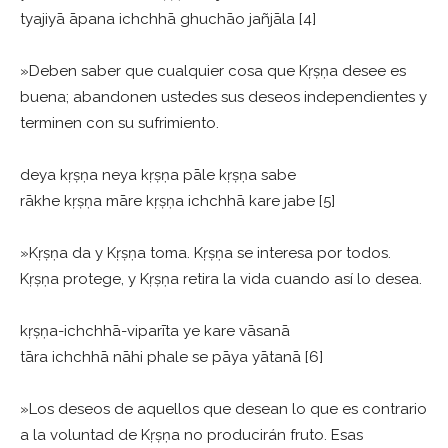
tyajiyā āpana ichchhā ghuchāo jañjāla [4]
»Deben saber que cualquier cosa que Kṛṣṇa desee es
buena; abandonen ustedes sus deseos independientes y
terminen con su sufrimiento.
deya kṛṣṇa neya kṛṣṇa pāle kṛṣṇa sabe
rākhe kṛṣṇa māre kṛṣṇa ichchhā kare jabe [5]
»Kṛṣṇa da y Kṛṣṇa toma. Kṛṣṇa se interesa por todos.
Kṛṣṇa protege, y Kṛṣṇa retira la vida cuando así lo desea.
kṛṣṇa-ichchhā-viparīta ye kare vāsanā
tāra ichchhā nāhi phale se pāya yātanā [6]
»Los deseos de aquellos que desean lo que es contrario
a la voluntad de Kṛṣṇa no producirán fruto. Esas