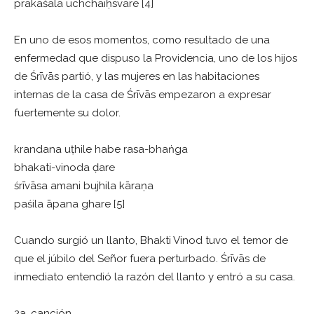
prakāśala uchchaiḥsvare [4]
En uno de esos momentos, como resultado de una
enfermedad que dispuso la Providencia, uno de los hijos
de Śrīvās partió, y las mujeres en las habitaciones
internas de la casa de Śrīvās empezaron a expresar
fuertemente su dolor.
krandana uṭhile habe rasa-bhaṅga
bhakati-vinoda ḍare
śrīvāsa amani bujhila kāraṇa
paśila āpana ghare [5]
Cuando surgió un llanto, Bhakti Vinod tuvo el temor de
que el júbilo del Señor fuera perturbado. Śrīvās de
inmediato entendió la razón del llanto y entró a su casa.
2a. canción