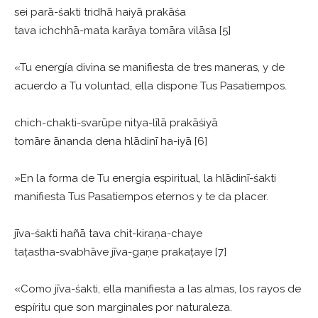
sei parā-śakti tridhā haiyā prakāśa
tava ichchhā-mata karāya tomāra vilāsa [5]
«Tu energía divina se manifiesta de tres maneras, y de
acuerdo a Tu voluntad, ella dispone Tus Pasatiempos.
chich-chakti-svarūpe nitya-līlā prakāśiyā
tomāre ānanda dena hlādinī ha-iyā [6]
»En la forma de Tu energía espiritual, la hlādinī-śakti
manifiesta Tus Pasatiempos eternos y te da placer.
jīva-śakti hañā tava chit-kiraṇa-chaye
taṭastha-svabhāve jīva-gaṇe prakaṭaye [7]
«Como jīva-śakti, ella manifiesta a las almas, los rayos de
espíritu que son marginales por naturaleza.