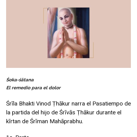
Śoka-śātana
El remedio para el dolor
Śrīla Bhakti Vinod Ṭhākur narra el Pasatiempo de
la partida del hijo de Śrīvās Ṭhākur durante el
kīrtan de Śrīman Mahāprabhu.