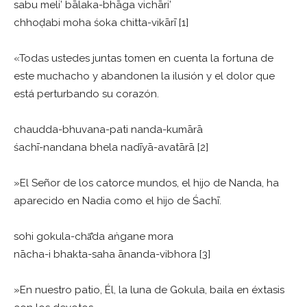
sabu meli’ bālaka-bhāga vichāri’
chhoḍabi moha śoka chitta-vikārī [1]
«Todas ustedes juntas tomen en cuenta la fortuna de
este muchacho y abandonen la ilusión y el dolor que
está perturbando su corazón.
chaudda-bhuvana-pati nanda-kumārā
śachī-nandana bhela nadīyā-avatārā [2]
»El Señor de los catorce mundos, el hijo de Nanda, ha
aparecido en Nadia como el hijo de Śachī.
sohi gokula-chā̐da aṅgane mora
nācha-i bhakta-saha ānanda-vibhora [3]
»En nuestro patio, Él, la luna de Gokula, baila en éxtasis