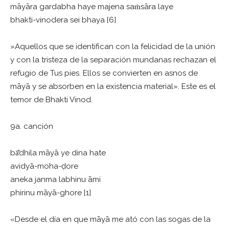
māyāra gardabha haye majena saṁsāra laye
bhakti-vinodera sei bhaya [6]
»Aquellos que se identifican con la felicidad de la unión
y con la tristeza de la separación mundanas rechazan el
refugio de Tus pies. Ellos se convierten en asnos de
māyā y se absorben en la existencia material». Este es el
temor de Bhakti Vinod.
9a. canción
bā̐dhila māyā ye dina hate
avidyā-moha-ḍore
aneka janma labhinu āmi
phirinu māyā-ghore [1]
«Desde el día en que māyā me ató con las sogas de la