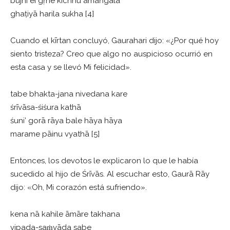
bujhi ei gṛhe kichhu amaṅgala
ghaṭiyā harila sukha [4]
Cuando el kīrtan concluyó, Gaurahari dijo: «¿Por qué hoy
siento tristeza? Creo que algo no auspicioso ocurrió en
esta casa y se llevó Mi felicidad».
tabe bhakta-jana nivedana kare
śrīvāsa-śiśura kathā
śuni’ gorā rāya bale hāya hāya
marame pāinu vyathā [5]
Entonces, los devotos le explicaron lo que le había
sucedido al hijo de Śrīvās. Al escuchar esto, Gaurā Rāy
dijo: «Oh, Mi corazón está sufriendo».
kena nā kahile āmāre takhana
vipada-saṁvāda sabe