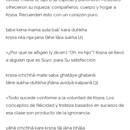
ofrecieron su riqueza, compañeros, cuerpo y hogar a
Kṛṣṇa. Recuerden esto con un corazón puro.
tabe kena mama suta bali’ kara duḥkha
kṛṣṇa nila nija-jana tāhe tāra sukha [2]
»¿Por qué se afligen [y dicen:] “Oh, mi hijo”? Kṛṣṇa se llevó
a alguien que es Suyo, para Su satisfacción.
kṛṣṇa-ichchhā-mate saba ghaṭāya ghaṭanā
tāhe sukha-duḥkha-jñāna avidyā-kalpanā [3]
»Todo sucede conforme a la voluntad de Kṛṣṇa. Los
conceptos de felicidad y tristeza basados en sucesos de
esa clase son producto de la ignorancia.
yāhā ichchhā kare kṛṣṇa tāi jāna bhāla