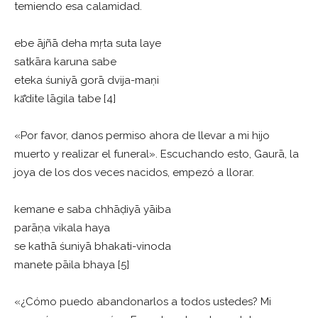
temiendo esa calamidad.
ebe ājñā deha mṛta suta laye
satkāra karuna sabe
eteka śuniyā gorā dvija-maṇi
kā̐dite lāgila tabe [4]
«Por favor, danos permiso ahora de llevar a mi hijo
muerto y realizar el funeral». Escuchando esto, Gaurā, la
joya de los dos veces nacidos, empezó a llorar.
kemane e saba chhāḍiyā yāiba
parāṇa vikala haya
se kathā śuniyā bhakati-vinoda
manete pāila bhaya [5]
«¿Cómo puedo abandonarlos a todos ustedes? Mi