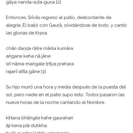
gāya nanda-suta-guṇa [2]
Entonces, Śrīvās regresó al patio, desbordante de
alegría. Él bailó con Gaurā, olvidándose de todo, y cantó
las glorias de Kṛṣṇa.
chāri daṇḍa rātre mārila kumāra
aṅgane keha nā jāne
śrī-nāma-maṅgale tṛtīya prahara
rajanī atīta gāne [3]
Su hijo murió una hora y media después de la puesta del
sol, pero nadie en el patio supo esto. Todos pasaron las
nueve horas de la noche cantando el Nombre.
kīrtana bhāṅgile kahe gaurahari
āji kena pāi duḥkha