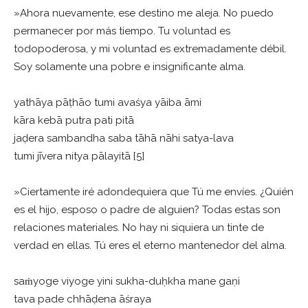
»Ahora nuevamente, ese destino me aleja. No puedo
permanecer por más tiempo. Tu voluntad es
todopoderosa, y mi voluntad es extremadamente débil.
Soy solamente una pobre e insignificante alma.
yathāya pāṭhāo tumi avaśya yāiba āmi
kāra kebā putra pati pitā
jaḍera sambandha saba tāhā nāhi satya-lava
tumi jīvera nitya pālayitā [5]
»Ciertamente iré adondequiera que Tú me envíes. ¿Quién
es el hijo, esposo o padre de alguien? Todas estas son
relaciones materiales. No hay ni siquiera un tinte de
verdad en ellas. Tú eres el eterno mantenedor del alma.
saṁyoge viyoge yini sukha-duḥkha mane gaṇi
tava pade chhāḍena āśraya