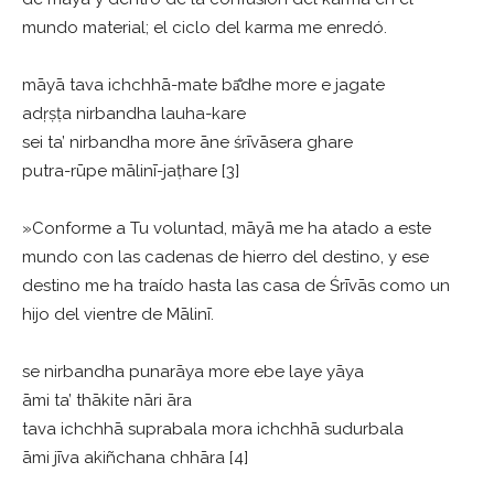
mundo material; el ciclo del karma me enredó.
māyā tava ichchhā-mate bā̐dhe more e jagate
adṛṣṭa nirbandha lauha-kare
sei ta’ nirbandha more āne śrīvāsera ghare
putra-rūpe mālinī-jaṭhare [3]
»Conforme a Tu voluntad, māyā me ha atado a este
mundo con las cadenas de hierro del destino, y ese
destino me ha traído hasta las casa de Śrīvās como un
hijo del vientre de Mālinī.
se nirbandha punarāya more ebe laye yāya
āmi ta’ thākite nāri āra
tava ichchhā suprabala mora ichchhā sudurbala
āmi jīva akiñchana chhāra [4]