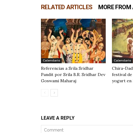
RELATED ARTICLES
MORE FROM
Calendario
Calendario
Referencias a Srila Sridhar
Chira-Dad
Pandit por Srila B.R. Sridhar Dev
festival d
Goswami Maharaj
yogurt en 
LEAVE A REPLY