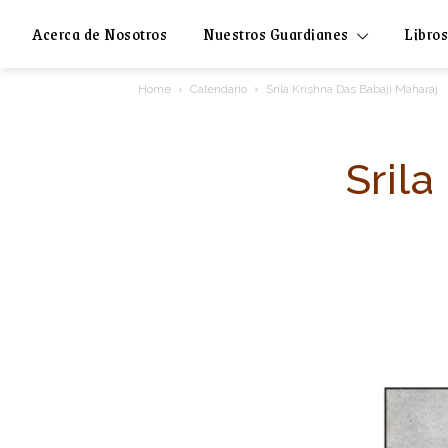
Acerca de Nosotros
Nuestros Guardianes
Libros
Home
Calendario
Srila Krishna Das Babaji Maharaj
Srila