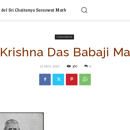
 del Sri Chaitanya Saraswat Math
Calendario
 Krishna Das Babaji M
21 abril, 2022
360
0