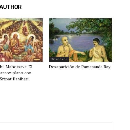
 AUTHOR
Calendario
hi-Mahotsava: El
Desaparición de Ramananda Ray
e arroz plano con
Sripat Panihati