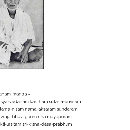
ranam-mantra ~
asya-vadanam kantham sutana-anvitam
ntama-nisam nama-aksaram sundaram
m vraja-bhuvi gaure cha mayapuram
kti-lasitam sri-krsna-dasa-prabhum