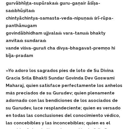
gurvābhīṣṭa-supūrakaṁ guru-gaṇair āśīṣa-
saṁbhūṣitaṁ
chintyāchintya-samasta-veda-nipuṇaṁ śrī-rūpa-
panthānugam
govindābhidham ujjvalaṁ vara-tanuṁ bhakty
anvitaṁ sundaraṁ
vande viśva-guruñ cha divya-bhagavat-premṇo hi
bīja-pradam
«Yo adoro los sagrados pies de loto de Su Divina
Gracia Srila Bhakti Sundar Govinda Dev Goswami
Maharaj, quien satisface perfectamente los anhelos
más preciados de su Gurudev; quien plenamente
adornado con las bendiciones de los asociados de
su Gurudev, luce resplandeciente; quien es versado
en todas las conclusiones del conocimiento védico,
las concebibles y las inconcebibles; quien es el