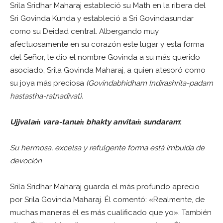
Srila Sridhar Maharaj estableció su Math en la ribera del
Sri Govinda Kunda y estableció a Sri Govindasundar
como su Deidad central. Albergando muy
afectuosamente en su corazón este lugar y esta forma
del Señor, le dio el nombre Govinda a su más querido
asociado, Srila Govinda Maharaj, a quien atesoró como
su joya más preciosa
(Govindabhidham Indirashrita-padam
hastastha-ratnadivat).
Ujjvalaṁ vara-tanuṁ bhakty anvitaṁ sundaram
:
Su hermosa, excelsa y refulgente forma está imbuida de
devoción
Srila Sridhar Maharaj guarda el más profundo aprecio
por Srila Govinda Maharaj. Él comentó: «Realmente, de
muchas maneras él es más cualificado que yo». También