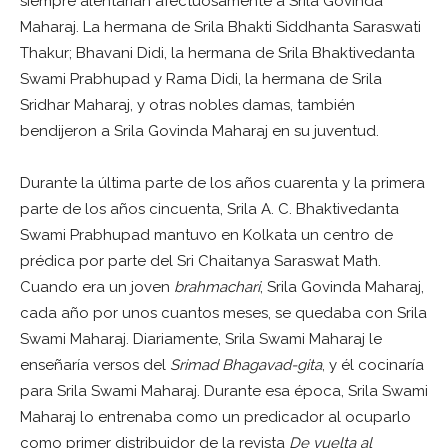
siempre alentarían afectuosamente a Srila Govinda
Maharaj. La hermana de Srila Bhakti Siddhanta Saraswati
Thakur; Bhavani Didi, la hermana de Srila Bhaktivedanta
Swami Prabhupad y Rama Didi, la hermana de Srila
Sridhar Maharaj, y otras nobles damas, también
bendijeron a Srila Govinda Maharaj en su juventud.
Durante la última parte de los años cuarenta y la primera
parte de los años cincuenta, Srila A. C. Bhaktivedanta
Swami Prabhupad mantuvo en Kolkata un centro de
prédica por parte del Sri Chaitanya Saraswat Math.
Cuando era un joven
brahmachari
, Srila Govinda Maharaj,
cada año por unos cuantos meses, se quedaba con Srila
Swami Maharaj. Diariamente, Srila Swami Maharaj le
enseñaría versos del
Srimad Bhagavad-gita
, y él cocinaría
para Srila Swami Maharaj. Durante esa época, Srila Swami
Maharaj lo entrenaba como un predicador al ocuparlo
como primer distribuidor de la revista
De vuelta al