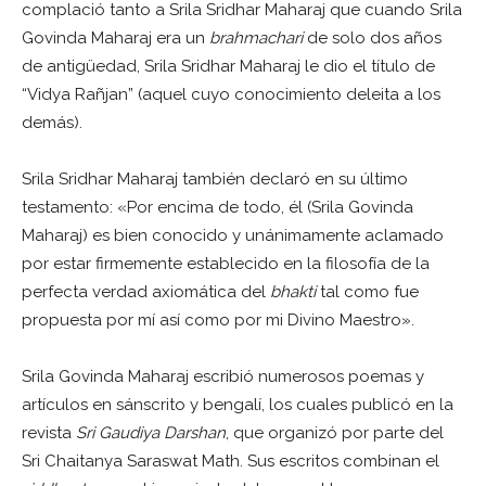
complació tanto a Srila Sridhar Maharaj que cuando Srila
Govinda Maharaj era un
brahmachari
de solo dos años
de antigüedad, Srila Sridhar Maharaj le dio el título de
“Vidya Rañjan” (aquel cuyo conocimiento deleita a los
demás).
Srila Sridhar Maharaj también declaró en su último
testamento: «Por encima de todo, él (Srila Govinda
Maharaj) es bien conocido y unánimamente aclamado
por estar firmemente establecido en la filosofía de la
perfecta verdad axiomática del
bhakti
tal como fue
propuesta por mí así como por mi Divino Maestro».
Srila Govinda Maharaj escribió numerosos poemas y
artículos en sánscrito y bengalí, los cuales publicó en la
revista
Sri Gaudiya Darshan
, que organizó por parte del
Sri Chaitanya Saraswat Math. Sus escritos combinan el