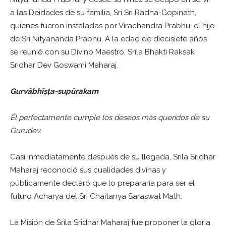
a las Deidades de su familia, Sri Sri Radha-Gopinath,
quienes fueron instaladas por Virachandra Prabhu, el hijo
de Sri Nityananda Prabhu. A la edad de diecisiete años
se reunió con su Divino Maestro, Srila Bhakti Raksak
Sridhar Dev Goswami Maharaj.
Gurvābhīṣṭa-supūrakam
Él perfectamente cumple los deseos más queridos de su
Gurudev.
Casi inmediatamente después de su llegada, Srila Sridhar
Maharaj reconoció sus cualidades divinas y
públicamente declaró que lo prepararía para ser el
futuro Acharya del Sri Chaitanya Saraswat Math.
La Misión de Srila Sridhar Maharaj fue proponer la gloria