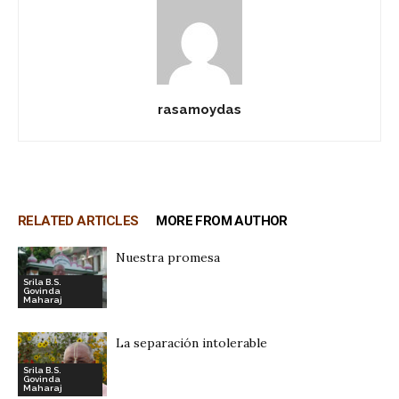
rasamoydas
RELATED ARTICLES
MORE FROM AUTHOR
Nuestra promesa
Srila B.S.
Govinda
Maharaj
La separación intolerable
Srila B.S.
Govinda
Maharaj