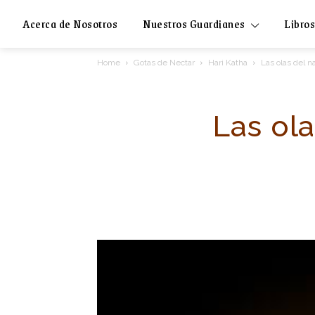
Acerca de Nosotros
Nuestros Guardianes
Libros
Home
Gotas de Nectar
Hari Katha
Las olas del n
Las ola