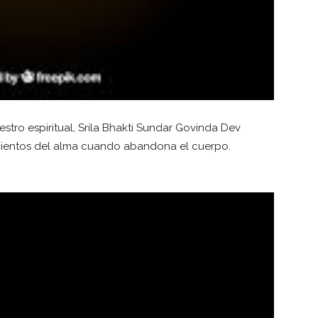
stro espiritual, Srila Bhakti Sundar Govinda Dev
ientos del alma cuando abandona el cuerpo.