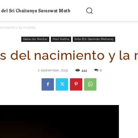
 del Sri Chaitanya Saraswat Math
acimiento y la muerte.
Gotas de Nectar
Hari Katha
Srila B.S. Govinda Maharaj
s del nacimiento y la
2 septiembre, 2019
444
0