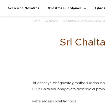
Acerca de Nosotros
Nuestros Guardianes
Libros
Home
Calendario
Sri Chaitanya Bhagavata, Antya k
Sri Chai
śrī-caitanya-bhāgavata grantha śuddha-bh
El Śrī Caitanya-bhāgavata describe el proc
kahe sadāśrī-bhaktivinoda