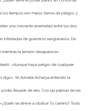
 ¿quién tiene el poder para ir en contra de
 los tiempos son malos, llenos de peligro, y
xisten una creciente enemistad entre los dos
tán infestadas de guerreros sanguinarios. De
mientras la tensión desaparece».
ntestó: «Aunque haya peligro de cualquier
os digo». Sri Advaita Acharya entendió la
 podía disuadir de ello. Con las palmas de las
 «¿Quién se atreve a obstruir Tu camino? Todo