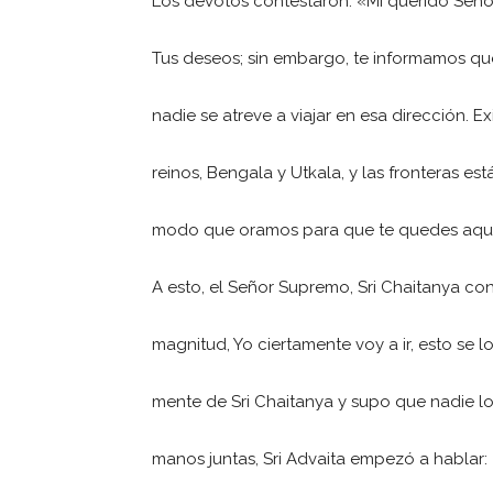
Los devotos contestaron: «Mi querido Señor,
Tus deseos; sin embargo, te informamos que
nadie se atreve a viajar en esa dirección. E
reinos, Bengala y Utkala, y las fronteras es
modo que oramos para que te quedes aquí 
A esto, el Señor Supremo, Sri Chaitanya co
magnitud, Yo ciertamente voy a ir, esto se l
mente de Sri Chaitanya y supo que nadie lo
manos juntas, Sri Advaita empezó a hablar: