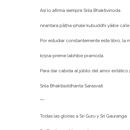
Así lo afirma siempre Srila Bhaktivinoda
nirantara pāṭha-phale kubuddhi yāibe ca’le
Por estudiar constantemente este libro, la
kṛṣṇa-preme labhibe pramoda
Para dar cabida al júbilo del amor extático
Srila Bhaktisiddhanta Sarasvati
***
Todas las glorias a Sri Guru y Sri Gauranga