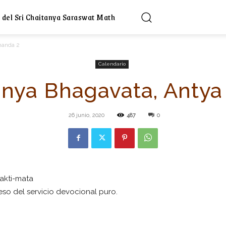
 del Sri Chaitanya Saraswat Math
handa 2
Calendario
tanya Bhagavata, Antya
26 junio, 2020
487
0
akti-mata
eso del servicio devocional puro.