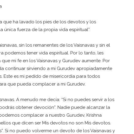
a
ua que ha lavado los pies de los devotos y los
 única fuerza de la propia vida espiritual”.
isnavas, sin los remanentes de los Vaisnavas y sin el
ra podemos tener vida espiritual. Por lo tanto, les
 que mi fe en los Vaisnavas y Gurudev aumente. Por
da continuar sirviendo a mi Gurudev apropiadamente
. Este es mi pedido de misericordia para todos
 para que pueda complacer a mi Gurudev.
isnavas. A menudo me decía: “Si no puedes servir a los
podrás obtener devoción”. Nadie puede alcanzar la
no podemos complacer a nuestro Gurudev, Krishna
uellos que dicen ser Mis devotos no son Mis devotos.
s”. Si no puedo volverme un devoto de los Vaisnavas y