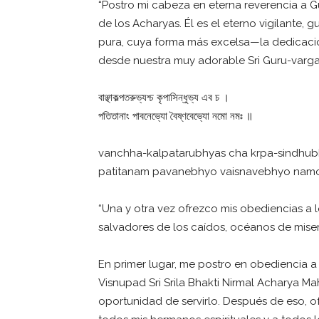
“Postro mi cabeza en eterna reverencia a Gu
de los Acharyas. Él es el eterno vigilante,
pura, cuya forma más excelsa—la dedicaci
desde nuestra muy adorable Sri Guru-varg
বাঞ্ছাকল্পতরুভ্যশ্চ কৃপাসিন্ধুভ্য এব চ ।
পতিতানাং পাবনেভ্যো বৈষ্ণবেভ্যো নমো নমঃ ॥
vanchha-kalpatarubhyas cha krpa-sindhub
patitanam pavanebhyo vaisnavebhyo nam
“Una y otra vez ofrezco mis obediencias a 
salvadores de los caídos, océanos de miser
En primer lugar, me postro en obediencia 
Visnupad Sri Srila Bhakti Nirmal Acharya Mah
oportunidad de servirlo. Después de eso, 