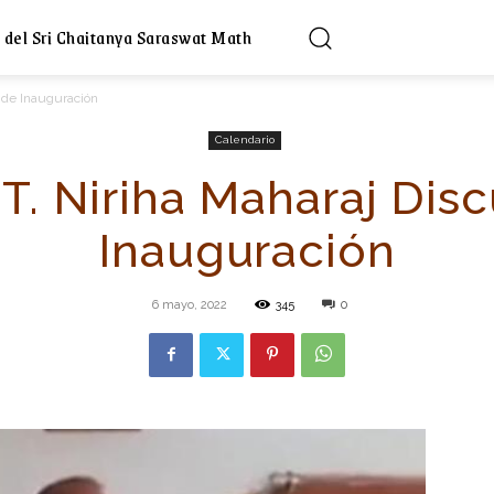
 del Sri Chaitanya Saraswat Math
o de Inauguración
Calendario
. T. Niriha Maharaj Dis
Inauguración
6 mayo, 2022
345
0