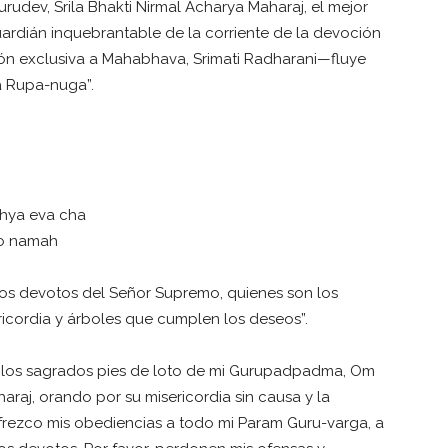
rudev, Srila Bhakti Nirmal Acharya Maharaj, el mejor
 guardián inquebrantable de la corriente de la devoción
ón exclusiva a Mahabhava, Srimati Radharani—fluye
a Rupa-nuga”.
hya eva cha
o namah
los devotos del Señor Supremo, quienes son los
icordia y árboles que cumplen los deseos”.
a los sagrados pies de loto de mi Gurupadpadma, Om
araj, orando por su misericordia sin causa y la
ofrezco mis obediencias a todo mi Param Guru-varga, a