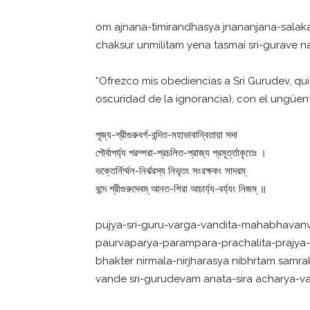
om ajnana-timirandhasya jnananjana-salak
chaksur unmilitam yena tasmai sri-gurave 
“Ofrezco mis obediencias a Sri Gurudev, qu
oscuridad de la ignorancia), con el ungüen
পূজ্য-শ্রীগুরুবর্গ-বন্দিত-মহাভাবান্বিতায়া সদা
পৌর্বাপর্য্য পরম্পরা-প্রচলিত-প্রাজ্য প্রমূর্ত্তাকৃতেঃ ।
ভক্তের্নির্ম্মল-নির্ঝরস্য নিভৃতং সংরক্ষকং সাদরম্
বন্দে শ্রীগুরুদেবম্ আনত-শিরা আচার্য্য-বর্য্যং নিজম্ ॥
pujya-sri-guru-varga-vandita-mahabhavanv
paurvaparya-parampara-prachalita-prajya
bhakter nirmala-nirjharasya nibhrtam sam
vande sri-gurudevam anata-sira acharya-v