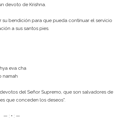
n devoto de Krishna.
r su bendición para que pueda continuar el servicio
ión a sus santos pies.
hya eva cha
o namah
os devotos del Señor Supremo, que son salvadores de
les que conceden los deseos”.
— : • : —