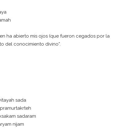
aya
namah
ien ha abierto mis ojos (que fueron cegados por la
to del conocimiento divino”.
itayah sada
-pramurtakrteh
raksakam sadaram
aryam nijam