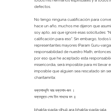
todos mis hermanos espirituales y a todos 
defectos.
No tengo ninguna cualificación para conv
hace un año, muchos me dijeron que asumie
soy apto, así que ignoré esas solicitudes:
calificación para eso”. Sin embargo, todos
representantes mayores (Param Guru-varga) 
responsabilidad de nuestro Math, entonces,
por eso que he aceptado esta responsabilid
misericordia, será imposible para mí llevar
imposible que alguien sea rescatado sin serv
charitamrita:
ভক্তপাদধূলি আর ভক্তপাদ-জল ।
ভক্তভুক্ত-শেষ তিন সাধনের বল ॥
bhakta-pada-dhuli ara bhakta-pada-jala