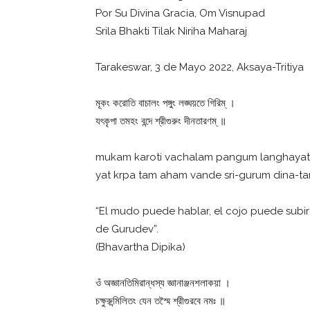
Por Su Divina Gracia, Om Visnupad
Srila Bhakti Tilak Niriha Maharaj
Tarakeswar, 3 de Mayo 2022, Aksaya-Tritiya
মূকং করোতি বাচালং পঙ্গুং লঙ্ঘয়তে গিরিম্ ।
যৎকৃপা তমহং বন্দে শ্রীগুরুং দীনতারণম্ ॥
mukam karoti vachalam pangum langhayate
yat krpa tam aham vande sri-gurum dina-t
“El mudo puede hablar, el cojo puede subir
de Gurudev”.
(Bhavartha Dipika)
ওঁ অজ্ঞানতিমিরান্ধস্য জ্ঞানাঞ্জনশলাকয়া ।
চক্ষুরুন্মিলিতং যেন তস্মৈ শ্রীগুরবে নমঃ ॥