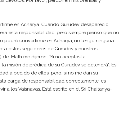
los devotos. Por favor, perdonen mis ofensas y
ertirme en Acharya. Cuando Gurudev desapareció,
ra esta responsabilidad, pero siempre pienso que no
 “No podré convertirme en Acharya, no tengo ninguna
 los castos seguidores de Gurudev y nuestros
del Math me dijeron: “Si no aceptas la
 la misión de prédica de su Gurudev se detendrá”. Es
ad a pedido de ellos, pero, si no me dan su
 esta carga de responsabilidad correctamente; es
ir a los Vaisnavas. Está escrito en el Sri Chaitanya-