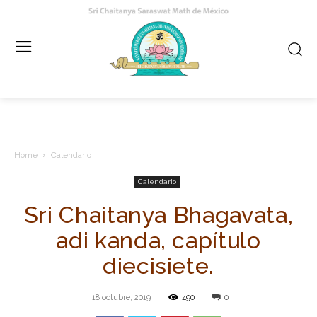
Home
Calendario
Calendario
Sri Chaitanya Bhagavata,
adi kanda, capítulo
diecisiete.
18 octubre, 2019
490
0