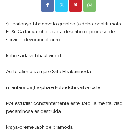
śrī-caitanya-bhāgavata grantha śuddha-bhakti-mata
El Śrī Caitanya-bhāgavata describe el proceso del
servicio devocional puro.
kahe sadāśrī-bhaktivinoda
Así lo afirma siempre Srila Bhaktivinoda
nirantara pāṭha-phale kubuddhi yāibe ca’le
Por estudiar constantemente este libro, la mentalidad
pecaminosa es destruida.
kṛṣṇa-preme labhibe pramoda