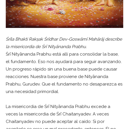
Śrīla Bhakti Rakṣak Śrīdhar Dev-Goswāmī Mahārāj describe
la misericordia de Śrī Nityānanda Prabhu.
Śrī Nityānanda Prabhu está allí para consolidar la base,
el fundamento. Eso nos ayudará para seguir avanzando.
Un progreso rápido sin una buena base puede causar
reacciones. Nuestra base proviene de Nityānanda
Prabhu, Gurudev. Que el fundamento no desaparezca es
una necesidad primordial.
La misericordia de Śrī Nityānanda Prabhu excede a
veces la misericordia de Śrī Chaitanyadev. A veces
Chaitanyadev no puede aceptar al caído: Si por
aceptarlo se crea un mal precedente, entonces, Él no