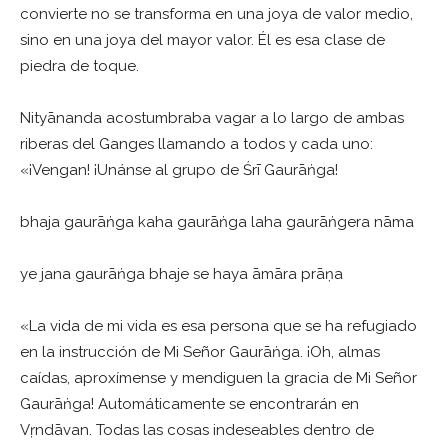
convierte no se transforma en una joya de valor medio,
sino en una joya del mayor valor. Él es esa clase de
piedra de toque.
Nityānanda acostumbraba vagar a lo largo de ambas
riberas del Ganges llamando a todos y cada uno:
«¡Vengan! ¡Unánse al grupo de Śrī Gaurāṅga!
bhaja gaurāṅga kaha gaurāṅga laha gaurāṅgera nāma
ye jana gaurāṅga bhaje se haya āmāra prāṇa
«La vida de mi vida es esa persona que se ha refugiado
en la instrucción de Mi Señor Gaurāṅga. ¡Oh, almas
caídas, aproxímense y mendiguen la gracia de Mi Señor
Gaurāṅga! Automáticamente se encontrarán en
Vṛndāvan. Todas las cosas indeseables dentro de