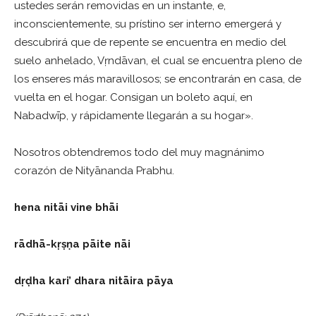
ustedes serán removidas en un instante, e,
inconscientemente, su prístino ser interno emergerá y
descubrirá que de repente se encuentra en medio del
suelo anhelado, Vṛndāvan, el cual se encuentra pleno de
los enseres más maravillosos; se encontrarán en casa, de
vuelta en el hogar. Consigan un boleto aquí, en
Nabadwīp, y rápidamente llegarán a su hogar».
Nosotros obtendremos todo del muy magnánimo
corazón de Nityānanda Prabhu.
hena nitāi vine bhāi
rādhā-kṛṣṇa pāite nāi
dṛḍha kari’ dhara nitāira pāya