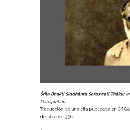
Śrīla Bhakti Siddhānta Saraswatī Ṭhākur
ex
Mahāprabhu.
Traducción de una cita publicada en Śrī Ga
de julio de 1956.