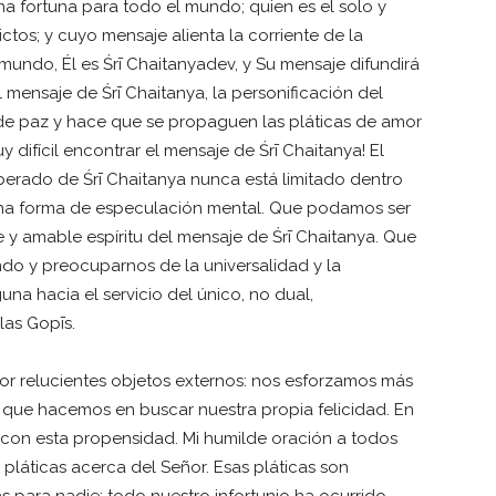
na fortuna para todo el mundo; quien es el solo y
ctos; y cuyo mensaje alienta la corriente de la
 mundo, Él es Śrī Chaitanyadev, y Su mensaje difundirá
 mensaje de Śrī Chaitanya, la personificación del
de paz y hace que se propaguen las pláticas de amor
 difícil encontrar el mensaje de Śrī Chaitanya! El
erado de Śrī Chaitanya nunca está limitado dentro
a forma de especulación mental. Que podamos ser
 y amable espíritu del mensaje de Śrī Chaitanya. Que
ndo y preocuparnos de la universalidad y la
na hacia el servicio del único, no dual,
las Gopīs.
 relucientes objetos externos: nos esforzamos más
o que hacemos en buscar nuestra propia felicidad. En
con esta propensidad. Mi humilde oración a todos
láticas acerca del Señor. Esas pláticas son
 para nadie; todo nuestro infortunio ha ocurrido