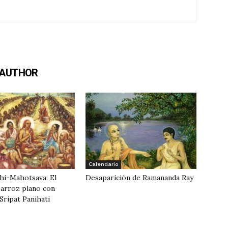
 AUTHOR
Calendario
hi-Mahotsava: El
Desaparición de Ramananda Ray
e arroz plano con
Sripat Panihati