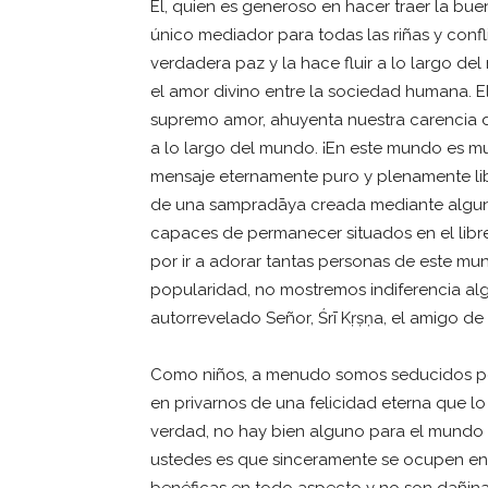
Él, quien es generoso en hacer traer la bue
único mediador para todas las riñas y confli
verdadera paz y la hace fluir a lo largo del
el amor divino entre la sociedad humana. El
supremo amor, ahuyenta nuestra carencia 
a lo largo del mundo. ¡En este mundo es muy
mensaje eternamente puro y plenamente lib
de una sampradāya creada mediante algun
capaces de permanecer situados en el libre
por ir a adorar tantas personas de este mu
popularidad, no mostremos indiferencia algu
autorrevelado Señor, Śrī Kṛṣṇa, el amigo de 
Como niños, a menudo somos seducidos por
en privarnos de una felicidad eterna que l
verdad, no hay bien alguno para el mundo 
ustedes es que sinceramente se ocupen en p
benéficas en todo aspecto y no son dañinas