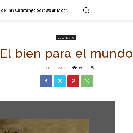
 del Sri Chaitanya Saraswat Math
Calendario
El bien para el mund
31 diciembre, 2023
340
0