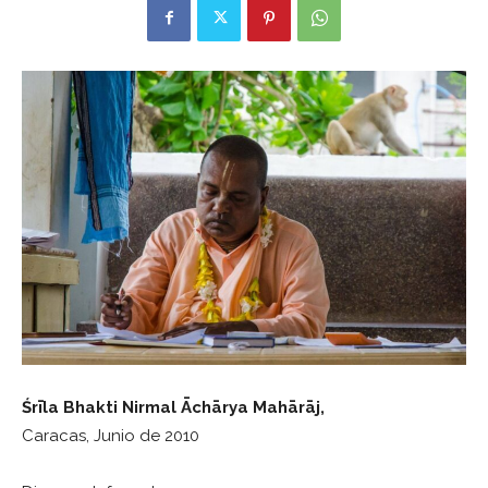
Śrīla
Bhakti Nirmal
Āchārya Mahārāj
,
Caracas, Junio de 2010