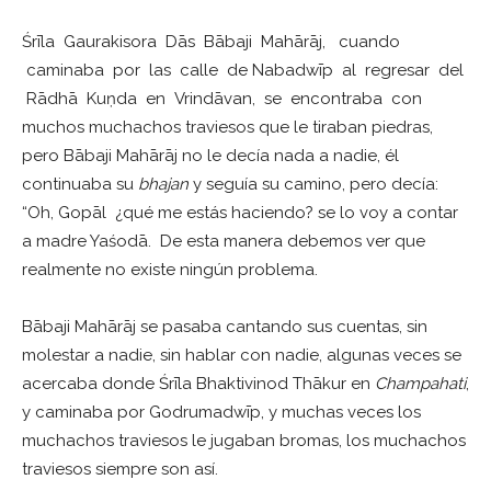
Śrīla Gaurakisora Dās Bābaji Mahārāj, cuando
caminaba por las calle de Nabadwīp al regresar del
Rādhā Kuṇda en Vrindāvan, se encontraba con
muchos muchachos traviesos que le tiraban piedras,
pero Bābaji Mahārāj no le decía nada a nadie, él
continuaba su
bhajan
y seguía su camino, pero decía:
“Oh, Gopāl ¿qué me estás haciendo? se lo voy a contar
a madre Yaśodā. De esta manera debemos ver que
realmente no existe ningún problema.
Bābaji Mahārāj se pasaba cantando sus cuentas, sin
molestar a nadie, sin hablar con nadie, algunas veces se
acercaba donde Śrīla Bhaktivinod Thākur en
Champahati
,
y caminaba por Godrumadwīp, y muchas veces los
muchachos traviesos le jugaban bromas, los muchachos
traviesos siempre son así.