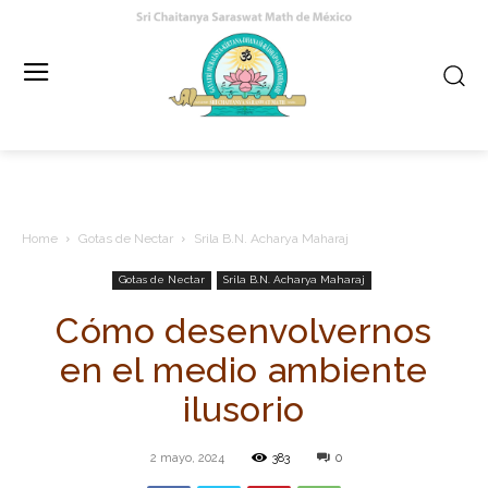
Home
Gotas de Nectar
Srila B.N. Acharya Maharaj
Gotas de Nectar
Srila B.N. Acharya Maharaj
Cómo desenvolvernos
en el medio ambiente
ilusorio
2 mayo, 2024
383
0