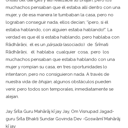
orillas del Ganges y allí realizaba su
bhajan
, pero los
muchachos pensaban que él estaba allí dentro con una
mujer, y de esa manera le tumbaban la casa, pero no
lograban conseguir nada, ellos decían; “¡pero, si él
estaba hablando, con alguien estaba hablando!”. La
verdad es que él si estaba hablando, pero hablaba con
Rādhārāṇi, él es un
p
ā
r
ṣ
ada
(asociado) de Śrīmati
Rādhārāṇi, él hablaba cualquier cosa, pero los
muchachos pensaban que estaba hablando con una
mujer y rompían su casa, en tres oportunidades lo
intentaron, pero no consiguieron nada. A través de
nuestra vida de
bhajan
, algunos obstáculos pueden
venir, pero todos son temporales, inmediatamente se
alejan.
Jay Śrīla Guru Mahārāj kī jay Jay, Om Visnupad Jagad-
guru Śrīla Bhakti Sundar Govinda Dev -Goswāmī Mahārāj
kī jay