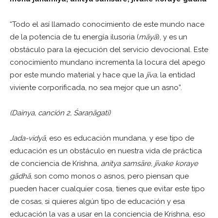
“Todo el así llamado conocimiento de este mundo nace
de la potencia de tu energía ilusoria (
māyā
), y es un
obstáculo para la ejecución del servicio devocional. Este
conocimiento mundano incrementa la locura del apego
por este mundo material y hace que la
jīva,
la entidad
viviente corporificada, no sea mejor que un asno”.
(Dainya, canción 2,
Ś
ara
ṇ
ā
gati
)
Jada-vidy
ā
, eso es educación mundana, y ese tipo de
educación es un obstáculo en nuestra vida de práctica
de conciencia de Krishna,
anitya sams
ā
re, j
ī
vake koraye
g
ā
dh
ā
,
son como monos o asnos, pero piensan que
pueden hacer cualquier cosa, tienes que evitar este tipo
de cosas, si quieres algún tipo de educación y esa
educación la vas a usar en la conciencia de Krishna, eso