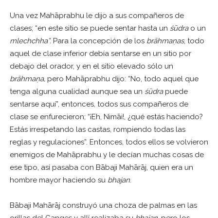
Una vez Mahāprabhu le dijo a sus compañeros de
clases; “en este sitio se puede sentar hasta un
śū
dra
o un
mlechchha
”.
Para la concepción de los
br
ā
hma
ṇ
as
, todo
aquel de clase inferior debía sentarse en un sitio por
debajo del orador, y en el sitio elevado sólo un
br
ā
hma
ṇ
a,
pero Mahāprabhu dijo: “No, todo aquel que
tenga alguna cualidad aunque sea un
śū
dra
puede
sentarse aquí”, entonces, todos sus compañeros de
clase se enfurecieron; “¡Eh, Nimāi!, ¿qué estás haciendo?
Estás irrespetando las castas, rompiendo todas las
reglas y regulaciones”. Entonces, todos ellos se volvieron
enemigos de Mahāprabhu y le decían muchas cosas de
ese tipo, así pasaba con Bābaji Mahārāj, quien era un
hombre mayor haciendo su
bhajan
.
Bābaji Mahārāj construyó una choza de palmas en las