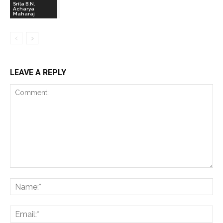
Srila B.N.
Acharya
Maharaj
LEAVE A REPLY