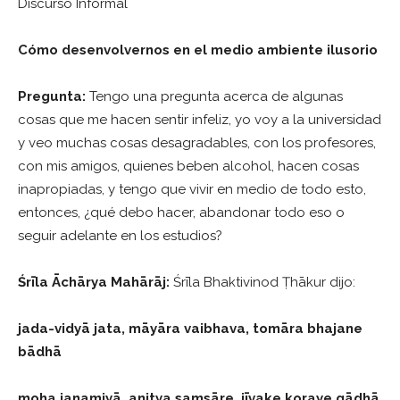
Discurso Informal
Cómo desenvolvernos en el medio ambiente ilusorio
Pregunta:
Tengo una pregunta acerca de algunas
cosas que me hacen sentir infeliz, yo voy a la universidad
y veo muchas cosas desagradables, con los profesores,
con mis amigos, quienes beben alcohol, hacen cosas
inapropiadas, y tengo que vivir en medio de todo esto,
entonces, ¿qué debo hacer, abandonar todo eso o
seguir adelante en los estudios?
Śrīla Āchārya Mahārāj
:
Śrīla Bhaktivinod Ṭhākur dijo:
jada-vidyā jata, māyāra vaibhava, tomāra bhajane
bādhā
moha janamiyā, anitya samsāre, jīvake koraye gādhā